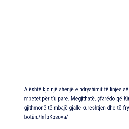
A është kjo një shenjë e ndryshimit të linjës së 
mbetet për t’u parë. Megjithatë, çfarëdo që Kim 
gjithmonë të mbajë gjallë kureshtjen dhe të f
botën./InfoKosova/