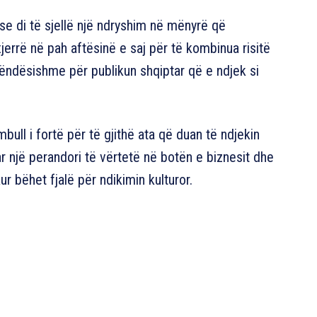
 se di të sjellë një ndryshim në mënyrë që
errë në pah aftësinë e saj për të kombinua risitë
rëndësishme për publikun shqiptar që e ndjek si
bull i fortë për të gjithë ata që duan të ndjekin
uar një perandori të vërtetë në botën e biznesit dhe
r bëhet fjalë për ndikimin kulturor.