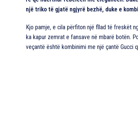
një triko të gjatë ngjyrë bezhë, duke e komb
Kjo pamje, e cila përfiton një fllad të freskët 
ka kapur zemrat e fansave në mbarë botën. Po
veçantë është kombinimi me një çantë Gucci që