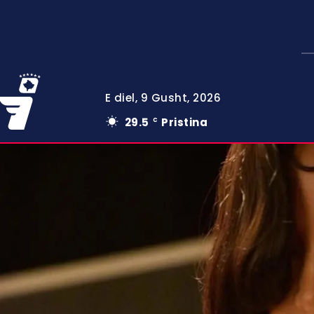
E diel, 9 Gusht, 2026
29.5
Pristina
C