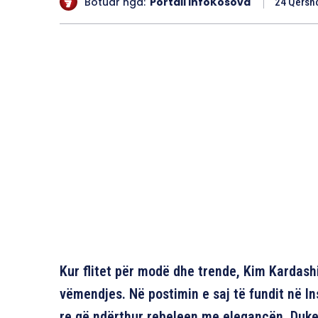
Botuar nga:
Portali InfoKosova
24 Qersho
Kur flitet për modë dhe trende, Kim Kardashi
vëmendjes. Në postimin e saj të fundit në I
re që ndërthur rebeleen me elegancën. Duke