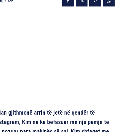
r, 2026
an gjithmonë arrin të jetë në qendër të
nstagram, Kim na ka befasuar me një pamje të
 pozuar para makinës së saj, Kim shfaqet me