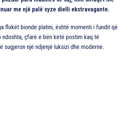
inuar me një palë syze dielli ekstravagante.
nga flokët bionde platini, është momenti i fundit që
 ndoshta, çfarë e bën këtë postim kaq të
 sugjeron një ndjenjë luksizi dhe moderne.