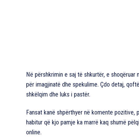
Në përshkrimin e saj të shkurtër, e shoqëruar
për imagjinatë dhe spekulime. Çdo detaj, qoftë
shkëlqim dhe luks i pastër.
Fansat kanë shpërthyer në komente pozitive, p
habitur që kjo pamje ka marrë kaq shumë pëlq
online.