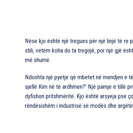
Nëse kjo është një tregues për një linjë të re
stili, vetëm koha do ta tregojë, por një gjë ësh
më shumë.
Ndoshta një pyetje që mbetet në mendjen e të g
sjellë Kim në të ardhmen?’ Një pamje e tillë 
dyfishon pritshmëritë. Kjo është arsyeja pse ç
rëndësishëm i industrisë së modës dhe argëtim