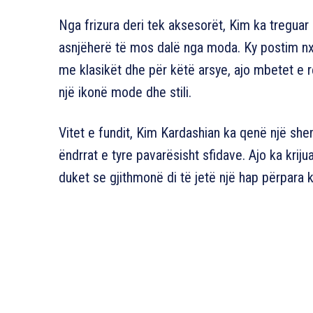
Nga frizura deri tek aksesorët, Kim ka treguar
asnjëherë të mos dalë nga moda. Ky postim nxj
me klasikët dhe për këtë arsye, ajo mbetet e 
një ikonë mode dhe stili.
Vitet e fundit, Kim Kardashian ka qenë një shem
ëndrrat e tyre pavarësisht sfidave. Ajo ka krij
duket se gjithmonë di të jetë një hap përpara ku