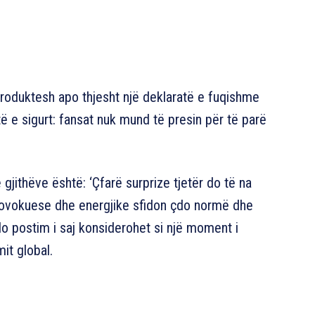
 produktesh apo thjesht një deklaratë e fuqishme
të e sigurt: fansat nuk mund të presin për të parë
jithëve është: ‘Çfarë surprize tjetër do të na
provokuese dhe energjike sfidon çdo normë dhe
do postim i saj konsiderohet si një moment i
it global.