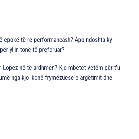
një epokë të re performancash? Apo ndoshta ky
 për yllin tonë të preferuar?
fer Lopez në të ardhmen? Kjo mbetet vetëm për t’u
umë nga kjo ikonë frymëzuese e argëtimit dhe