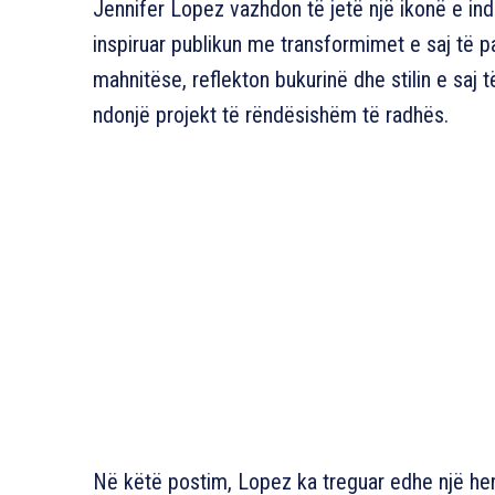
Jennifer Lopez vazhdon të jetë një ikonë e in
inspiruar publikun me transformimet e saj të p
mahnitëse, reflekton bukurinë dhe stilin e saj 
ndonjë projekt të rëndësishëm të radhës.
Në këtë postim, Lopez ka treguar edhe një her