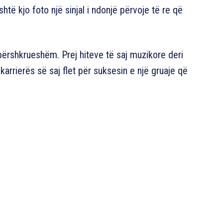
shtë kjo foto një sinjal i ndonjë përvoje të re që
apërshkrueshëm. Prej hiteve të saj muzikore deri
karrierës së saj flet për suksesin e një gruaje që