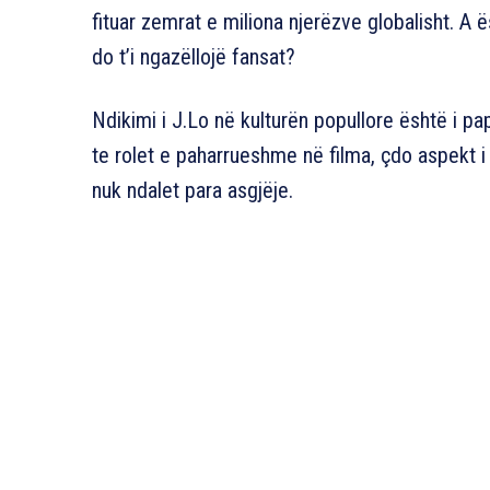
fituar zemrat e miliona njerëzve globalisht. A ë
do t’i ngazëllojë fansat?
Ndikimi i J.Lo në kulturën popullore është i p
te rolet e paharrueshme në filma, çdo aspekt i 
nuk ndalet para asgjëje.