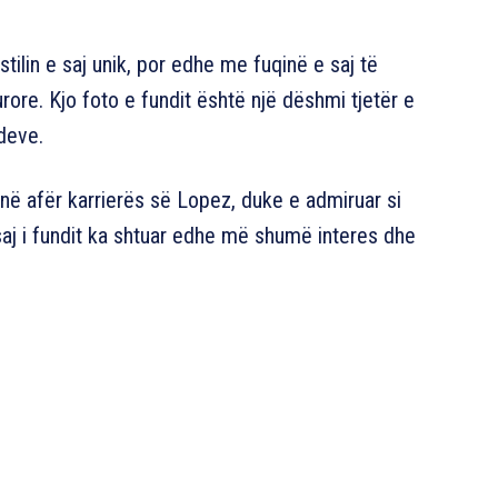
ilin e saj unik, por edhe me fuqinë e saj të
ore. Kjo foto e fundit është një dëshmi tjetër e
ndeve.
onë afër karrierës së Lopez, duke e admiruar si
saj i fundit ka shtuar edhe më shumë interes dhe