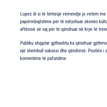
Lopez di si të tërheqë vëmendje jo vetëm me st
papërmbajtshme për të ndryshuar skenën kultur
aftësisë së saj për të qëndruar në krye të tre
Publiku shqiptar gjithashtu ka qëndruar gjithm
një shembull suksesi dhe qëndresë. Postimi i 
komentime të pafundme.