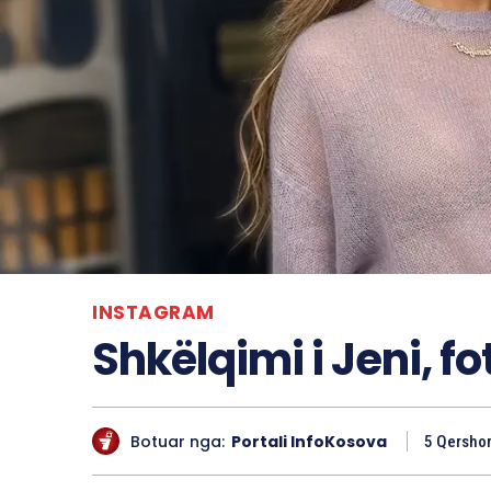
INSTAGRAM
Shkëlqimi i Jeni, f
Botuar nga:
Portali InfoKosova
5 Qershor