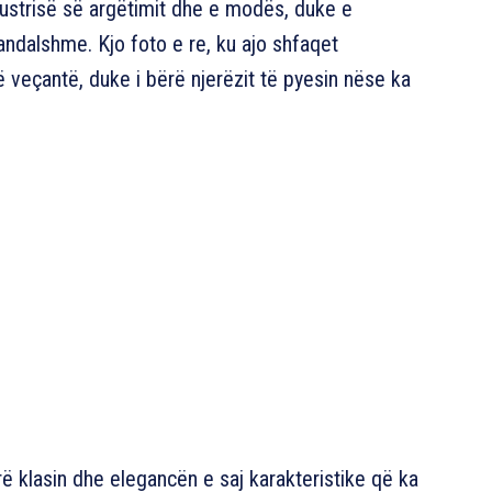
dustrisë së argëtimit dhe e modës, duke e
andalshme. Kjo foto e re, ku ajo shfaqet
të veçantë, duke i bërë njerëzit të pyesin nëse ka
ë klasin dhe elegancën e saj karakteristike që ka