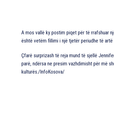
A mos vallë ky postim piqet për të rrafshuar 
është vetëm fillimi i një tjetër periudhe të artë
Çfarë surprizash të reja mund të sjellë Jenni
parë, ndërsa ne presim vazhdimisht për më sh
kulturës./InfoKosova/