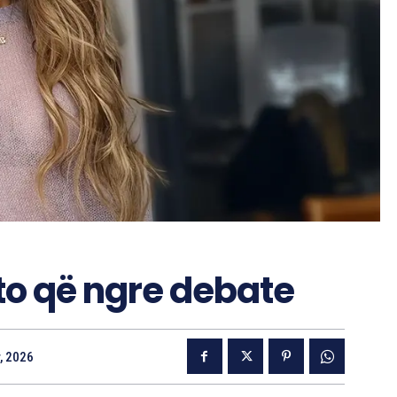
oto që ngre debate
, 2026