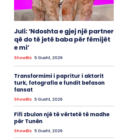
Juli: ‘Ndoshta e gjej një partner
që do të jetë baba për fëmijët
e mi’
ShowBiz
5 Gusht, 2026
Transformimi i papritur i aktorit
turk, fotografia e fundit befason
fansat
ShowBiz
5 Gusht, 2026
Fifi zbulon një të vërtetë të madhe
për Tunën
ShowBiz
5 Gusht, 2026