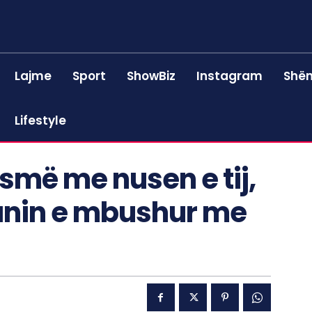
Lajme
Sport
ShowBiz
Instagram
Shën
Lifestyle
asmë me nusen e tij,
tanin e mbushur me