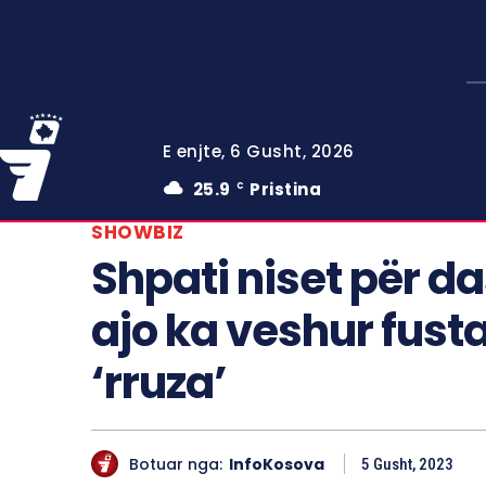
E enjte, 6 Gusht, 2026
25.9
Pristina
C
SHOWBIZ
Shpati niset për d
ajo ka veshur fus
‘rruza’
Botuar nga:
InfoKosova
5 Gusht, 2023