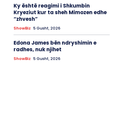
Ky është reagimi i Shkumbin
Kryeziut kur ta sheh Mimozen edhe
“zhvesh”
ShowBiz
5 Gusht, 2026
Edona James bën ndryshimin e
radhes, nuk njihet
ShowBiz
5 Gusht, 2026