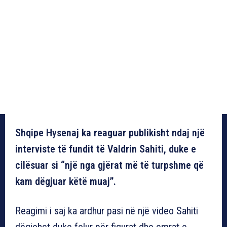
Shqipe Hysenaj ka reaguar publikisht ndaj një
interviste të fundit të Valdrin Sahiti, duke e
cilësuar si “një nga gjërat më të turpshme që
kam dëgjuar këtë muaj”.
Reagimi i saj ka ardhur pasi në një video Sahiti
dëgjohet duke folur për figurat dhe emrat e