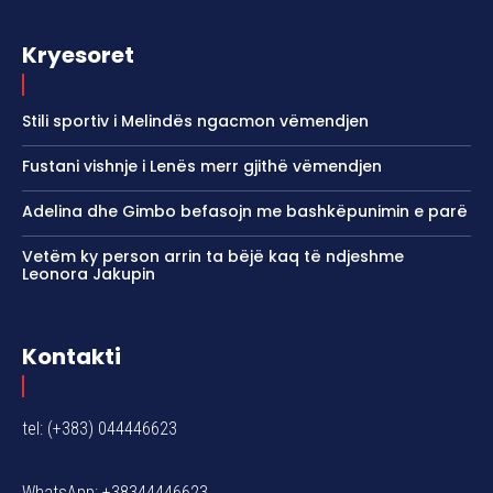
Kryesoret
Stili sportiv i Melindës ngacmon vëmendjen
Fustani vishnje i Lenës merr gjithë vëmendjen
Adelina dhe Gimbo befasojn me bashkëpunimin e parë
Vetëm ky person arrin ta bëjë kaq të ndjeshme
Leonora Jakupin
Kontakti
tel: (+383) 044446623
WhatsApp: +38344446623