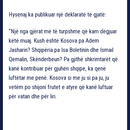
Hysenaj ka publikuar një deklaratë të gjatë:
“Një nga gjërat më të turpshme që kam dëgjuar
këtë muaj. Kush është Kosova pa Adem
Jasharin? Shqipëria pa Isa Boletinin dhe Ismail
Qemalin, Skënderbeun? Pa gjithë shkrimtarët që
kanë kontribuar për gjuhën shqipe, ka qenë
luftëtar me penë. Kosova si me ju si pa ju, ju
vetëm po shijoni frutet e atyre që kanë luftuar
për vatan dhe për liri.