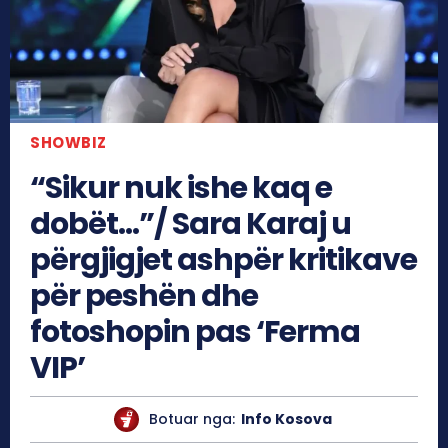
SHOWBIZ
“Sikur nuk ishe kaq e
dobët…”/ Sara Karaj u
përgjigjet ashpër kritikave
për peshën dhe
fotoshopin pas ‘Ferma
VIP’
Botuar nga:
Info Kosova