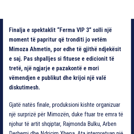
Finalja e spektaklit “Ferma VIP 3” solli një
moment të papritur që tronditi jo vetëm
Mimoza Ahmetin, por edhe të gjithë ndjekësit
e saj. Pas shpalljes si fituese e edicionit të
tretë, një ngjarje e pazakontë e mori
vëmendjen e publikut dhe krijoi një valë
diskutimesh.
Gjatë natës finale, produksioni kishte organizuar
një surprizë për Mimozën, duke ftuar tre emra të
njohur të artit shqiptar, Rajmonda Bulku, Arben
Derhemi dhe Ndriçim Xhepa. Ata interpretuan një