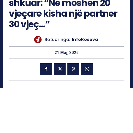
shkuar: “Në moshën 20
vjeçare kisha një partner
30 vjeç…”
Botuar nga:
InfoKosova
21 Maj, 2026