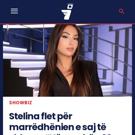
SHOWBIZ
Stelina flet për
marrëdhënien e saj të