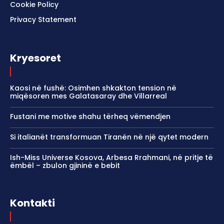
Cookie Policy
Privacy Statement
Kryesoret
Kaosi në fushë: Osimhen shkakton tension në
miqësoren mes Galatasaray dhe Villarreal
Fustani me motive shahu tërheq vëmendjen
Si italianët transformuan Tiranën në një qytet modern
Ish-Miss Universe Kosova, Arbesa Rrahmani, në pritje të
ëmbël – zbulon gjininë e bebit
Kontakti