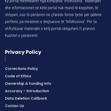
Ky portal mirëmbahet nga kompania “InfoKosova”. Materialet
dhe informacionet në këtë portal nuk mund të kopjohen, të
shtypen, ose të përdoren në çfarëdo forme tjetër për qëllime
përfitimi, pa miratimin e drejtuesve të “InfoKosova”. Për ta
shfrytëzuar materialin e këtij portali obligoheni t’i pranoni
Kushtet e përdorimit.
Privacy Policy
Corrections Policy
Code of Ethics
Ownership & Funding Info
Accuracy – Introduction
Data Deletion Callback
Contac Us