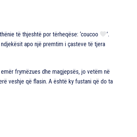
ë thënie të thjeshtë por tërheqëse: ‘coucoo
’.
ndjekësit apo një premtim i çasteve të tjera
ë emër frymëzues dhe magjepsës, jo vetëm në
erë veshje që flasin. A është ky fustani që do ta