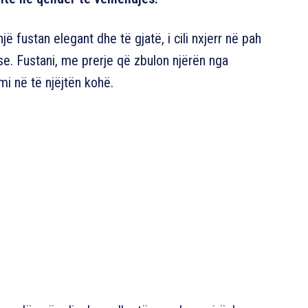
 fustan elegant dhe të gjatë, i cili nxjerr në pah
e. Fustani, me prerje që zbulon njërën nga
mi në të njëjtën kohë.