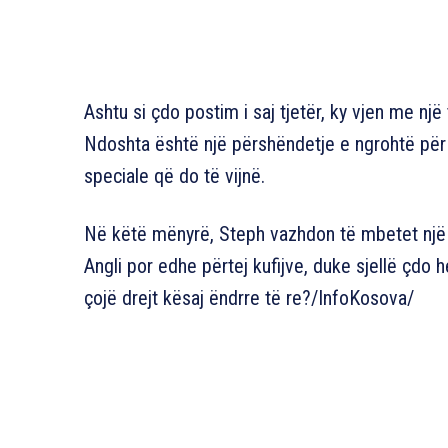
Ashtu si çdo postim i saj tjetër, ky vjen me nj
Ndoshta është një përshëndetje e ngrohtë për 
speciale që do të vijnë.
Në këtë mënyrë, Steph vazhdon të mbetet nj
Angli por edhe përtej kufijve, duke sjellë çdo h
çojë drejt kësaj ëndrre të re?/InfoKosova/