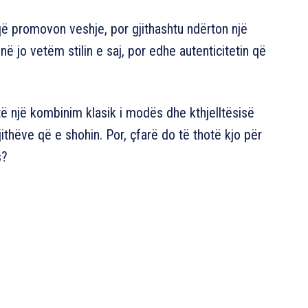
që promovon veshje, por gjithashtu ndërton një
 jo vetëm stilin e saj, por edhe autenticitetin që
të një kombinim klasik i modës dhe kthjelltësisë
ithëve që e shohin. Por, çfarë do të thotë kjo për
s?