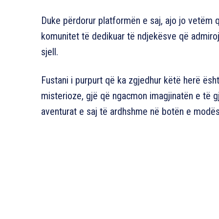
Duke përdorur platformën e saj, ajo jo vetëm 
komunitet të dedikuar të ndjekësve që admirojnë
sjell.
Fustani i purpurt që ka zgjedhur këtë herë ësh
misterioze, gjë që ngacmon imagjinatën e të gj
aventurat e saj të ardhshme në botën e modë