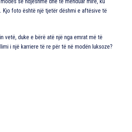
l i modës së ndjeshme dhe të menduar mirë, ku
Kjo foto është një tjetër dëshmi e aftësive të
in vetë, duke e bërë atë një nga emrat më të
llimi i një karriere të re për të në modën luksoze?