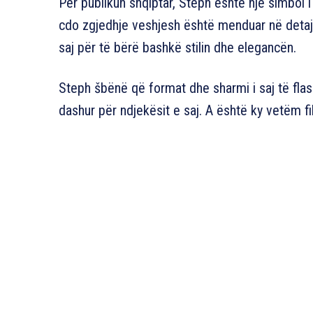
Për publikun shqiptar, Steph është një simbo
cdo zgjedhje veshjesh është menduar në detaj. 
saj për të bërë bashkë stilin dhe elegancën.
Steph šbënë që format dhe sharmi i saj të flas
dashur për ndjekësit e saj. A është ky vetëm fi