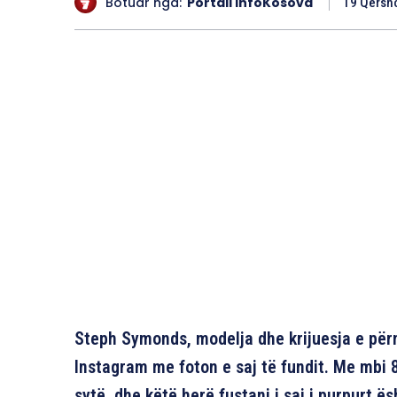
Botuar nga:
Portali InfoKosova
19 Qersho
Steph Symonds, modelja dhe krijuesja e përm
Instagram me foton e saj të fundit. Me mbi 8
sytë, dhe këtë herë fustani i saj i purpurt 