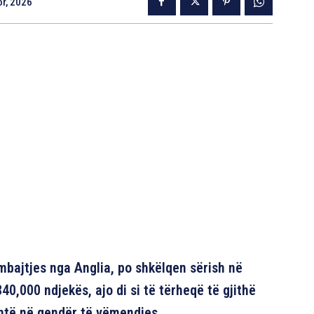
r, 2026
bajtjes nga Anglia, po shkëlqen sërish në
40,000 ndjekës, ajo di si të tërheqë të gjithë
është në qendër të vëmendjes.