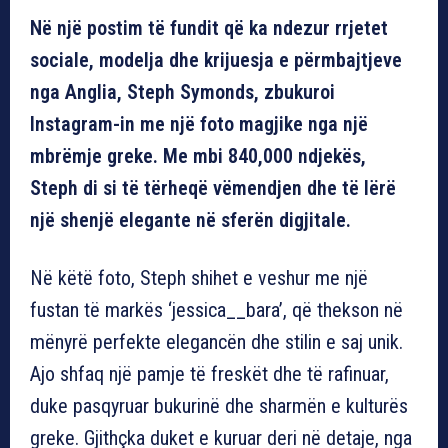
Në një postim të fundit që ka ndezur rrjetet
sociale, modelja dhe krijuesja e përmbajtjeve
nga Anglia, Steph Symonds, zbukuroi
Instagram-in me një foto magjike nga një
mbrëmje greke. Me mbi 840,000 ndjekës,
Steph di si të tërheqë vëmendjen dhe të lërë
një shenjë elegante në sferën digjitale.
Në këtë foto, Steph shihet e veshur me një
fustan të markës ‘jessica__bara’, që thekson në
mënyrë perfekte elegancën dhe stilin e saj unik.
Ajo shfaq një pamje të freskët dhe të rafinuar,
duke pasqyruar bukurinë dhe sharmën e kulturës
greke. Gjithçka duket e kuruar deri në detaje, nga