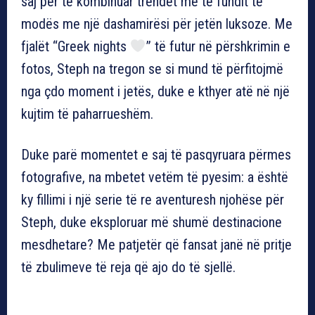
saj për të kombinuar trendet më të fundit të
modës me një dashamirësi për jetën luksoze. Me
fjalët “Greek nights
” të futur në përshkrimin e
fotos, Steph na tregon se si mund të përfitojmë
nga çdo moment i jetës, duke e kthyer atë në një
kujtim të paharrueshëm.
Duke parë momentet e saj të pasqyruara përmes
fotografive, na mbetet vetëm të pyesim: a është
ky fillimi i një serie të re aventuresh njohëse për
Steph, duke eksploruar më shumë destinacione
mesdhetare? Me patjetër që fansat janë në pritje
të zbulimeve të reja që ajo do të sjellë.