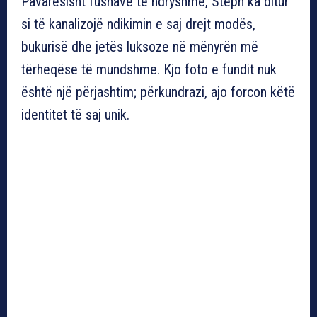
Pavarësisht fushave të ndryshme, Steph ka ditur
si të kanalizojë ndikimin e saj drejt modës,
bukurisë dhe jetës luksoze në mënyrën më
tërheqëse të mundshme. Kjo foto e fundit nuk
është një përjashtim; përkundrazi, ajo forcon këtë
identitet të saj unik.