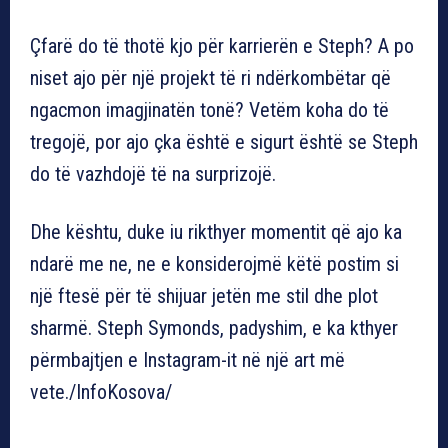
Çfarë do të thotë kjo për karrierën e Steph? A po
niset ajo për një projekt të ri ndërkombëtar që
ngacmon imagjinatën tonë? Vetëm koha do të
tregojë, por ajo çka është e sigurt është se Steph
do të vazhdojë të na surprizojë.
Dhe kështu, duke iu rikthyer momentit që ajo ka
ndarë me ne, ne e konsiderojmë këtë postim si
një ftesë për të shijuar jetën me stil dhe plot
sharmë. Steph Symonds, padyshim, e ka kthyer
përmbajtjen e Instagram-it në një art më
vete./InfoKosova/