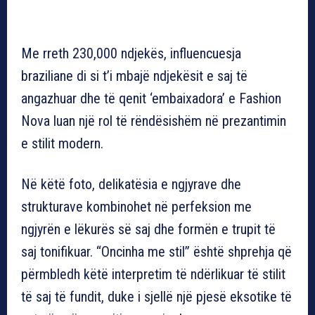
Me rreth 230,000 ndjekës, influencuesja
braziliane di si t’i mbajë ndjekësit e saj të
angazhuar dhe të qenit ‘embaixadora’ e Fashion
Nova luan një rol të rëndësishëm në prezantimin
e stilit modern.
Në këtë foto, delikatësia e ngjyrave dhe
strukturave kombinohet në perfeksion me
ngjyrën e lëkurës së saj dhe formën e trupit të
saj tonifikuar. “Oncinha me stil” është shprehja që
përmbledh këtë interpretim të ndërlikuar të stilit
të saj të fundit, duke i sjellë një pjesë eksotike të