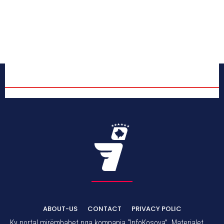
ABOUT-US
CONTACT
PRIVACY POLIC
Ky portal mirëmbahet nga kompania “InfoKosova”. Materialet