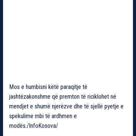
Mos e humbisni këtë paraqitje të
jashtëzakonshme që premton të riciklohet në
mendjet e shumë njerëzve dhe të sjellë pyetje e
spekulime mbi të ardhmen e
modës./InfoKosova/