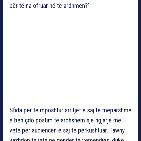
për të na ofruar në të ardhmen?’
Sfida për të mposhtur arritjet e saj të mëparshme
e bën çdo postim të ardhshëm një ngjarje më
vete për audiencën e saj të përkushtuar. Tawny
vazhdon të jetë në qendër të vëmendjes, duke