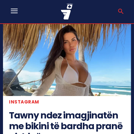
INSTAGRAM
Tawny ndez imagjinatën
me bikini të bardha pranë