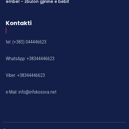
ëmbël – zbulon gjininë e bebit
Kontakti
tel: (+383) 044446623
WhatsApp: +38344446623
Viber: +38344446623
e-Mail:
info@infokosova.net