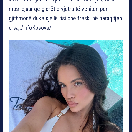
mos lejuar që glorët e vjetra të veniten por
gjithmonë duke sjellë risi dhe freski në paraqitjen
e saj./InfoKosova/