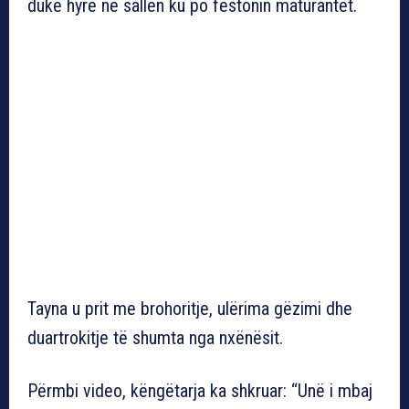
duke hyrë në sallën ku po festonin maturantët.
Tayna u prit me brohoritje, ulërima gëzimi dhe
duartrokitje të shumta nga nxënësit.
Përmbi video, këngëtarja ka shkruar: “Unë i mbaj