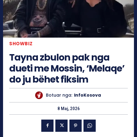
SHOWBIZ
Tayna zbulon pak nga
dueti me Mossin, ‘Melaqe’
do ju bëhet fiksim
Botuar nga:
InfoKosova
8 Maj, 2026