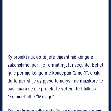
Ky projekt nuk do të jetë thjesht një këngë e
zakonshme, por një format mjaft i veçantë. Bëhet
fjalë për një këngë me konceptin “2 në 1”, e cila
do të përfshijë dy pjesë të ndryshme muzikore të
bashkuara në një projekt të vetëm, të titulluara
“Kriminel” dhe “Melaqe”.
Siç konfirmon edhe vetë Tayna në postimin e saj,