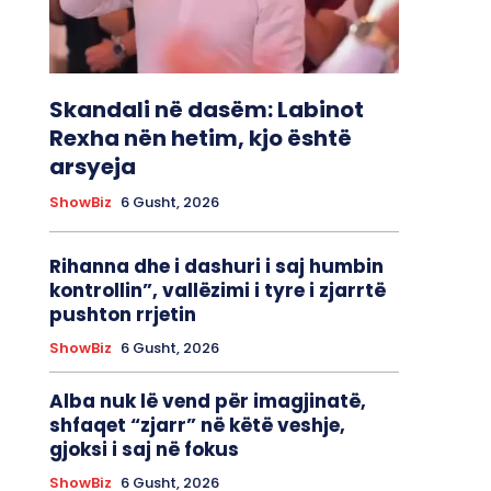
Skandali në dasëm: Labinot
Rexha nën hetim, kjo është
arsyeja
ShowBiz
6 Gusht, 2026
Rihanna dhe i dashuri i saj humbin
kontrollin”, vallëzimi i tyre i zjarrtë
pushton rrjetin
ShowBiz
6 Gusht, 2026
Alba nuk lë vend për imagjinatë,
shfaqet “zjarr” në këtë veshje,
gjoksi i saj në fokus
ShowBiz
6 Gusht, 2026