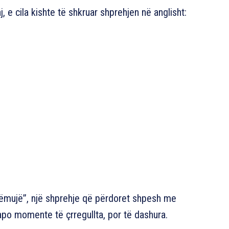
e cila kishte të shkruar shprehjen në anglisht:
rrëmujë”, një shprehje që përdoret shpesh me
apo momente të çrregullta, por të dashura.