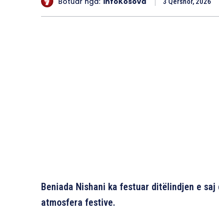
Botuar nga:
InfoKosova
3 Qershor, 2026
Beniada Nishani ka festuar ditëlindjen e saj
atmosfera festive.