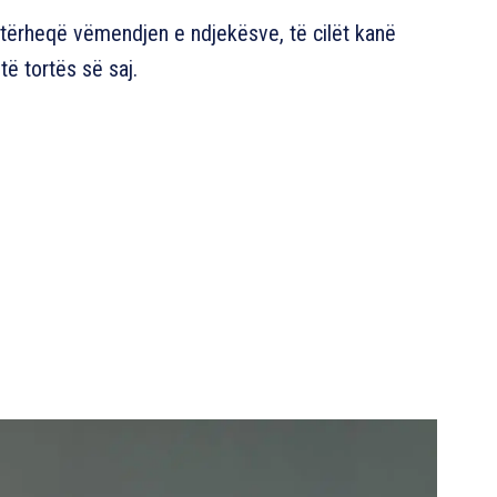
ë tërheqë vëmendjen e ndjekësve, të cilët kanë
ë tortës së saj.