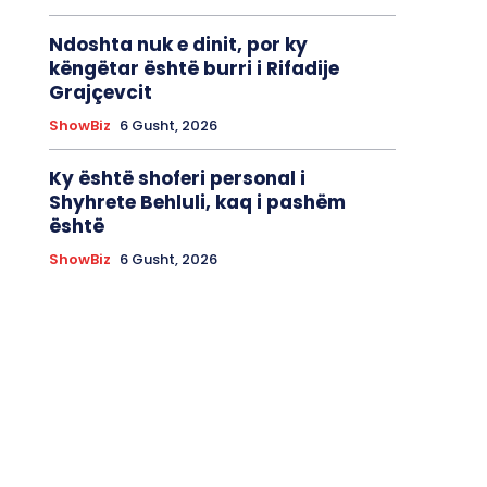
Ndoshta nuk e dinit, por ky
këngëtar është burri i Rifadije
Grajçevcit
ShowBiz
6 Gusht, 2026
Ky është shoferi personal i
Shyhrete Behluli, kaq i pashëm
është
ShowBiz
6 Gusht, 2026