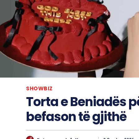
SHOWBIZ
Torta e Beniadës pë
befason të gjithë