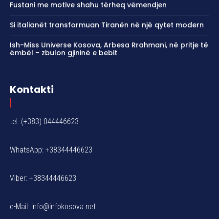
Fustani me motive shahu tërheq vëmendjen
Si italianët transformuan Tiranën në një qytet modern
Ish-Miss Universe Kosova, Arbesa Rrahmani, në pritje të
ëmbël – zbulon gjininë e bebit
Kontakti
tel: (+383) 044446623
WhatsApp: +38344446623
Viber: +38344446623
e-Mail:
info@infokosova.net