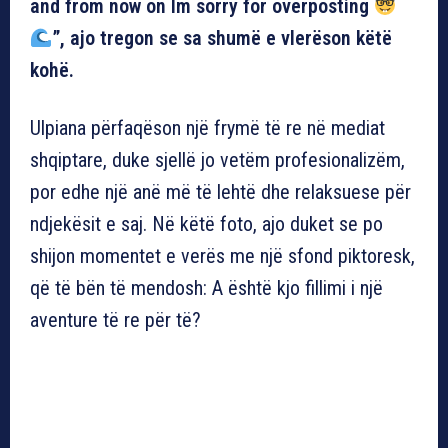
and from now on Im sorry for overposting
”, ajo tregon se sa shumë e vlerëson këtë
kohë.
Ulpiana përfaqëson një frymë të re në mediat
shqiptare, duke sjellë jo vetëm profesionalizëm,
por edhe një anë më të lehtë dhe relaksuese për
ndjekësit e saj. Në këtë foto, ajo duket se po
shijon momentet e verës me një sfond piktoresk,
që të bën të mendosh: A është kjo fillimi i një
aventure të re për të?