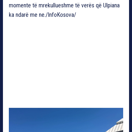
momente të mrekullueshme të verës që Ulpiana
ka ndarë me ne./InfoKosova/