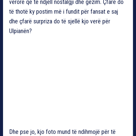
verore që të ndjell nostalgji dhe gëzim. Çfarë do
të thotë ky postim më i fundit për fansat e saj
dhe çfarë surpriza do të sjellë kjo verë për
Ulpianën?
Dhe pse jo, kjo foto mund të ndihmojë për të