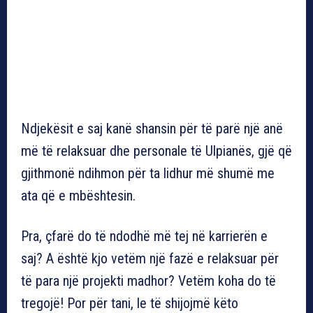
Ndjekësit e saj kanë shansin për të parë një anë
më të relaksuar dhe personale të Ulpianës, gjë që
gjithmonë ndihmon për ta lidhur më shumë me
ata që e mbështesin.
Pra, çfarë do të ndodhë më tej në karrierën e
saj? A është kjo vetëm një fazë e relaksuar për
të para një projekti madhor? Vetëm koha do të
tregojë! Por për tani, le të shijojmë këto