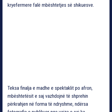
kryefermere falë mbështetjes së shikuesve.
Teksa finalja e madhe e spektaklit po afron,
mbështetësit e saj vazhdojnë të shprehin
përkrahjen në forma të ndryshme, ndërsa
fotografia e publikuar nga vajza e saj ka