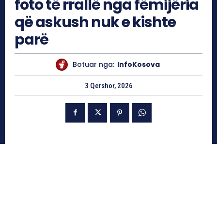
foto të rrallë nga fëmijëria
që askush nuk e kishte
parë
Botuar nga:
InfoKosova
3 Qershor, 2026