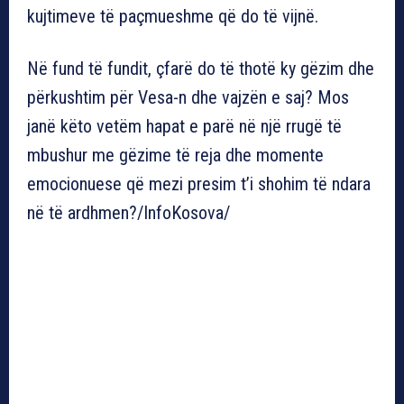
kujtimeve të paçmueshme që do të vijnë.
Në fund të fundit, çfarë do të thotë ky gëzim dhe
përkushtim për Vesa-n dhe vajzën e saj? Mos
janë këto vetëm hapat e parë në një rrugë të
mbushur me gëzime të reja dhe momente
emocionuese që mezi presim t’i shohim të ndara
në të ardhmen?/InfoKosova/