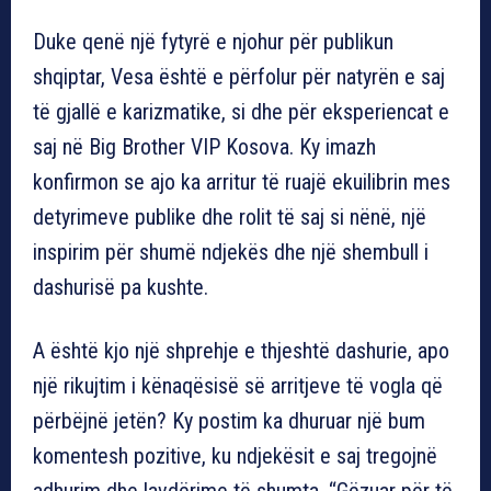
Duke qenë një fytyrë e njohur për publikun
shqiptar, Vesa është e përfolur për natyrën e saj
të gjallë e karizmatike, si dhe për eksperiencat e
saj në Big Brother VIP Kosova. Ky imazh
konfirmon se ajo ka arritur të ruajë ekuilibrin mes
detyrimeve publike dhe rolit të saj si nënë, një
inspirim për shumë ndjekës dhe një shembull i
dashurisë pa kushte.
A është kjo një shprehje e thjeshtë dashurie, apo
një rikujtim i kënaqësisë së arritjeve të vogla që
përbëjnë jetën? Ky postim ka dhuruar një bum
komentesh pozitive, ku ndjekësit e saj tregojnë
adhurim dhe lavdërime të shumta. “Gëzuar për të