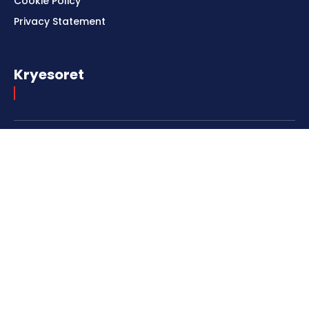
Cookie Policy
Privacy Statement
Kryesoret
Kaosi në fushë: Osimhen shkakton tension në
miqësoren mes Galatasaray dhe Villarreal
Kontakti
tel: (+383) 044446623