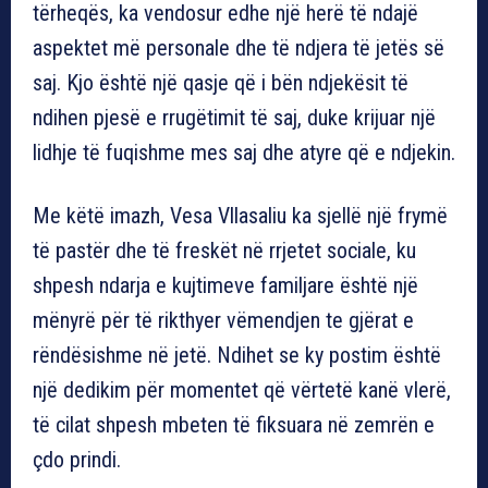
tërheqës, ka vendosur edhe një herë të ndajë
aspektet më personale dhe të ndjera të jetës së
saj. Kjo është një qasje që i bën ndjekësit të
ndihen pjesë e rrugëtimit të saj, duke krijuar një
lidhje të fuqishme mes saj dhe atyre që e ndjekin.
Me këtë imazh, Vesa Vllasaliu ka sjellë një frymë
të pastër dhe të freskët në rrjetet sociale, ku
shpesh ndarja e kujtimeve familjare është një
mënyrë për të rikthyer vëmendjen te gjërat e
rëndësishme në jetë. Ndihet se ky postim është
një dedikim për momentet që vërtetë kanë vlerë,
të cilat shpesh mbeten të fiksuara në zemrën e
çdo prindi.