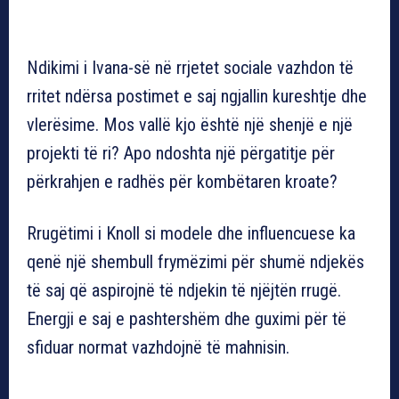
Ndikimi i Ivana-së në rrjetet sociale vazhdon të
rritet ndërsa postimet e saj ngjallin kureshtje dhe
vlerësime. Mos vallë kjo është një shenjë e një
projekti të ri? Apo ndoshta një përgatitje për
përkrahjen e radhës për kombëtaren kroate?
Rrugëtimi i Knoll si modele dhe influencuese ka
qenë një shembull frymëzimi për shumë ndjekës
të saj që aspirojnë të ndjekin të njëjtën rrugë.
Energji e saj e pashtershëm dhe guximi për të
sfiduar normat vazhdojnë të mahnisin.