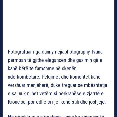
Fotografuar nga dannymejiaphotography, Ivana
përmban të gjithë elegancën dhe guximin që e
kanë bërë të famshme në skenën
ndërkombëtare. Pëlqimet dhe komentet kanë
vërshuar menjëherë, duke treguar se mbështetja
e saj nuk njihet vetëm si përkrahëse e zjarrtë e
Kroacisë, por edhe si një ikonë stili dhe joshjeje.
Në përshkrimin e postimit, Ivana ka zgjedhur të