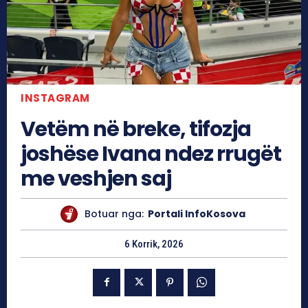
INSTAGRAM
Vetëm në breke, tifozja
joshëse Ivana ndez rrugët
me veshjen saj
Botuar nga:
Portali InfoKosova
6 Korrik, 2026