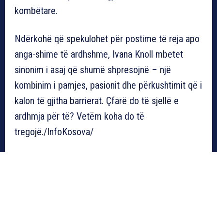
kombëtare.
Ndërkohë që spekulohet për postime të reja apo
anga-shime të ardhshme, Ivana Knoll mbetet
sinonim i asaj që shumë shpresojnë – një
kombinim i pamjes, pasionit dhe përkushtimit që i
kalon të gjitha barrierat. Çfarë do të sjellë e
ardhmja për të? Vetëm koha do të
tregojë./InfoKosova/