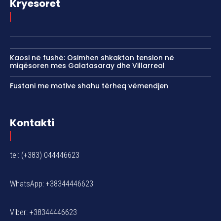
Kryesoret
Kaosi në fushë: Osimhen shkakton tension në
miqësoren mes Galatasaray dhe Villarreal
Fustani me motive shahu tërheq vëmendjen
Kontakti
tel: (+383) 044446623
WhatsApp: +38344446623
Viber: +38344446623