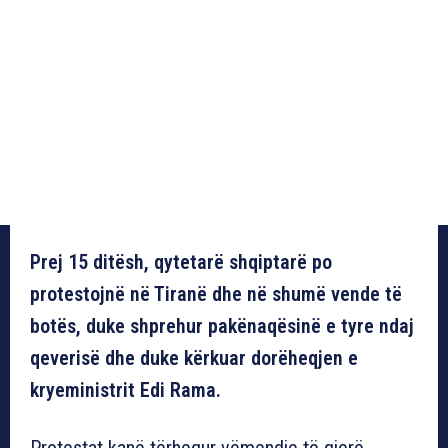
Prej 15 ditësh, qytetarë shqiptarë po
protestojnë në Tiranë dhe në shumë vende të
botës, duke shprehur pakënaqësinë e tyre ndaj
qeverisë dhe duke kërkuar dorëheqjen e
kryeministrit Edi Rama.
Protestat kanë tërhequr vëmendje të gjerë