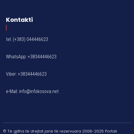
Kontakti
tel: (+383) 044446623
WhatsApp: +38344446623
Viber: +38344446623
e-Mail:
info@infokosova.net
© Të gjitha të drejtat janë të rezervuara 2008-2025 Portali