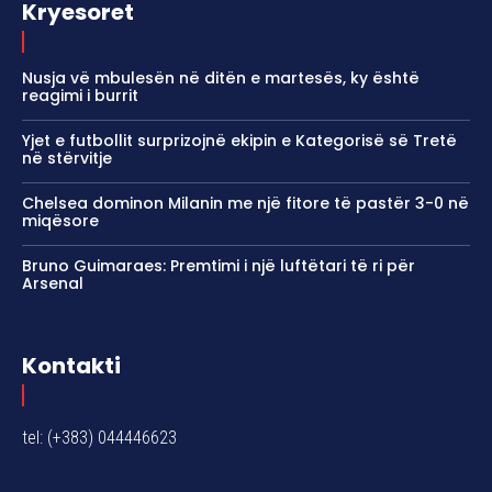
Kryesoret
Nusja vë mbulesën në ditën e martesës, ky është
reagimi i burrit
Yjet e futbollit surprizojnë ekipin e Kategorisë së Tretë
në stërvitje
Chelsea dominon Milanin me një fitore të pastër 3-0 në
miqësore
Bruno Guimaraes: Premtimi i një luftëtari të ri për
Arsenal
Kontakti
tel: (+383) 044446623