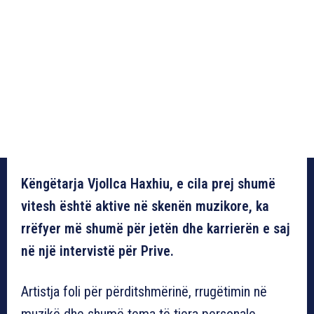
Këngëtarja Vjollca Haxhiu, e cila prej shumë
vitesh është aktive në skenën muzikore, ka
rrëfyer më shumë për jetën dhe karrierën e saj
në një intervistë për Prive.
Artistja foli për përditshmërinë, rrugëtimin në
muzikë dhe shumë tema të tjera personale.