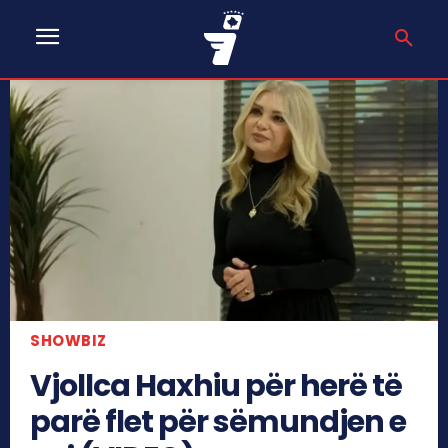
SHOWBIZ
Vjollca Haxhiu për herë të
parë flet për sëmundjen e