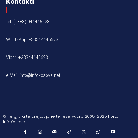
Kontakti
tel: (+383) 044446623
WhatsApp: +38344446623
Viber: +38344446623
e-Mail:
info@infokosova.net
© Të gjitha të drejtat janë të rezervuara 2008-2025 Portali
InfoKosova