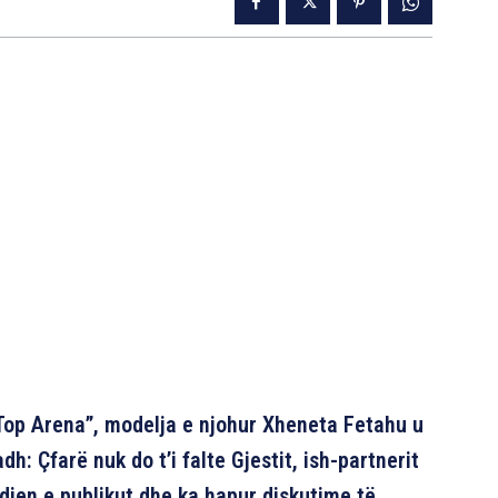
“Top Arena”, modelja e njohur Xheneta Fetahu u
dh: Çfarë nuk do t’i falte Gjestit, ish-partnerit
djen e publikut dhe ka hapur diskutime të