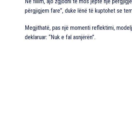
Në fillim, ajo zgjodhi të mos jepte një përgjigj
përgjigjem fare”, duke lënë të kuptohet se te
Megjithatë, pas një momenti reflektimi, model
deklaruar: “Nuk e fal asnjërën”.