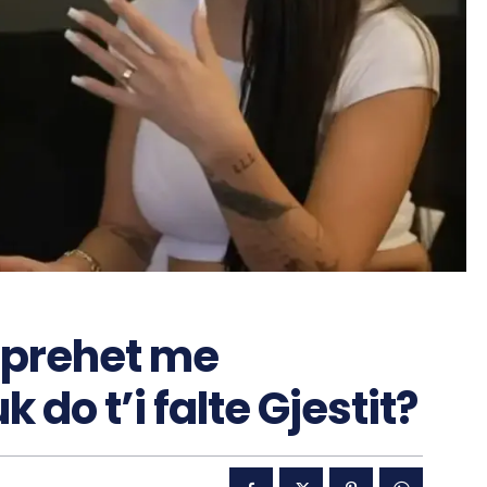
hprehet me
k do t’i falte Gjestit?