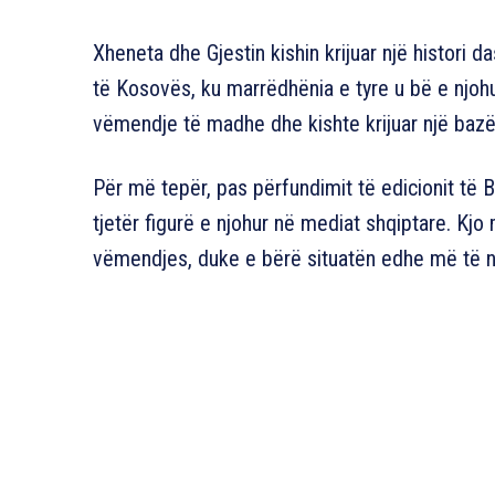
Xheneta dhe Gjestin kishin krijuar një histori d
të Kosovës, ku marrëdhënia e tyre u bë e njohur
vëmendje të madhe dhe kishte krijuar një bazë
Për më tepër, pas përfundimit të edicionit të Bi
tjetër figurë e njohur në mediat shqiptare. Kj
vëmendjes, duke e bërë situatën edhe më të n