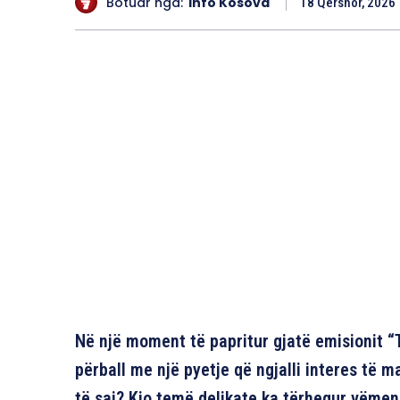
Botuar nga:
Info Kosova
18 Qershor, 2026
Në një moment të papritur gjatë emisionit 
përball me një pyetje që ngjalli interes të ma
të saj? Kjo temë delikate ka tërhequr vëmen