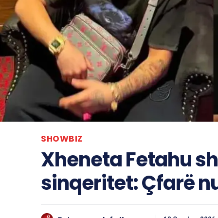
SHOWBIZ
Xheneta Fetahu s
sinqeritet: Çfarë nu