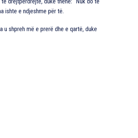
e të drejtpërdrejtë, duke thënë: “Nuk do të
ma ishte e ndjeshme për të.
ja u shpreh më e prerë dhe e qartë, duke