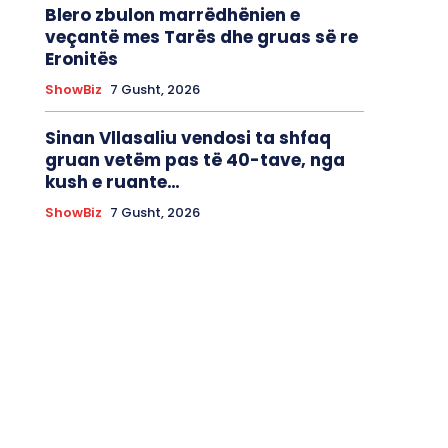
Blero zbulon marrëdhënien e
veçantë mes Tarës dhe gruas së re
Eronitës
ShowBiz
7 Gusht, 2026
Sinan Vllasaliu vendosi ta shfaq
gruan vetëm pas të 40-tave, nga
kush e ruante…
ShowBiz
7 Gusht, 2026