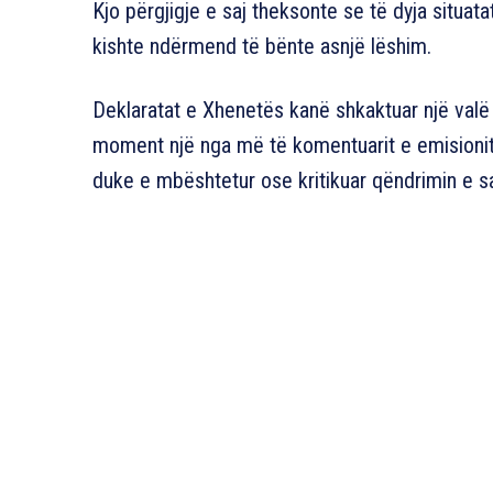
Kjo përgjigje e saj theksonte se të dyja situat
kishte ndërmend të bënte asnjë lëshim.
Deklaratat e Xhenetës kanë shkaktuar një valë 
moment një nga më të komentuarit e emisionit
duke e mbështetur ose kritikuar qëndrimin e sa