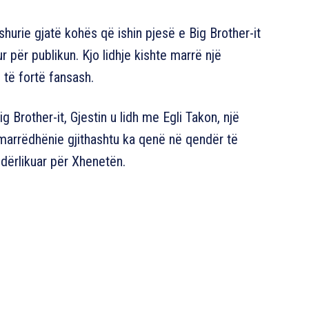
ashurie gjatë kohës që ishin pjesë e Big Brother-it
 për publikun. Kjo lidhje kishte marrë një
 të fortë fansash.
g Brother-it, Gjestin u lidh me Egli Takon, një
o marrëdhënie gjithashtu ka qenë në qendër të
dërlikuar për Xhenetën.