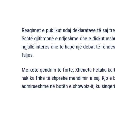
Reagimet e publikut ndaj deklaratave të saj t
është gjithmonë e ndjeshme dhe e diskutueshme.
ngjallë interes dhe të hapë një debat të rënd
faljes.
Me këtë qëndrim të fortë, Xheneta Fetahu ka tr
nuk ka frikë të shprehë mendimin e saj. Kjo e b
admirueshme në botën e showbiz-it, ku sinqerit