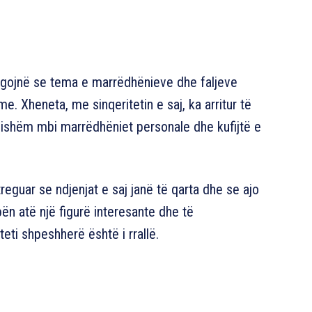
regojnë se tema e marrëdhënieve dhe faljeve
 Xheneta, me sinqeritetin e saj, ka arritur të
ësishëm mbi marrëdhëniet personale dhe kufijtë e
eguar se ndjenjat e saj janë të qarta dhe se ajo
ën atë një figurë interesante dhe të
eti shpeshherë është i rrallë.