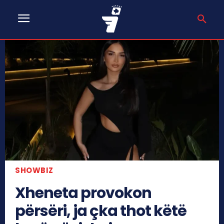
SHOWBIZ
Xheneta provokon
përsëri, ja çka thot këtë