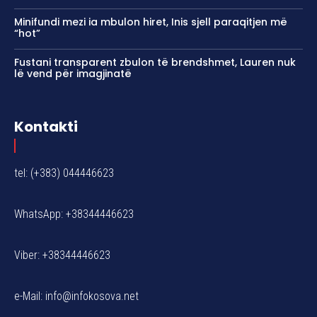
Minifundi mezi ia mbulon hiret, Inis sjell paraqitjen më
“hot”
Fustani transparent zbulon të brendshmet, Lauren nuk
lë vend për imagjinatë
Kontakti
tel: (+383) 044446623
WhatsApp: +38344446623
Viber: +38344446623
e-Mail:
info@infokosova.net