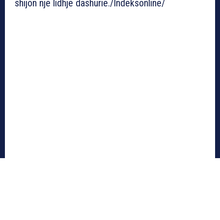
shijon një lidhje dashurie./Indeksonline/