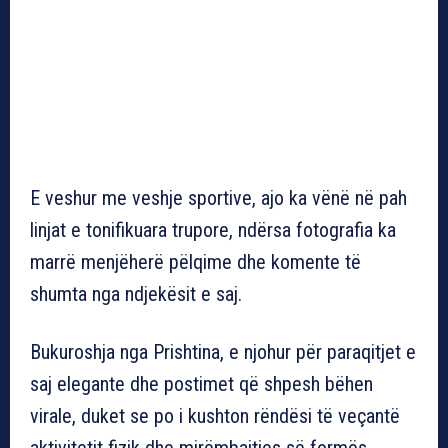
E veshur me veshje sportive, ajo ka vënë në pah
linjat e tonifikuara trupore, ndërsa fotografia ka
marrë menjëherë pëlqime dhe komente të
shumta nga ndjekësit e saj.
Bukuroshja nga Prishtina, e njohur për paraqitjet e
saj elegante dhe postimet që shpesh bëhen
virale, duket se po i kushton rëndësi të veçantë
aktivitetit fizik dhe mirëmbajtjes së formës