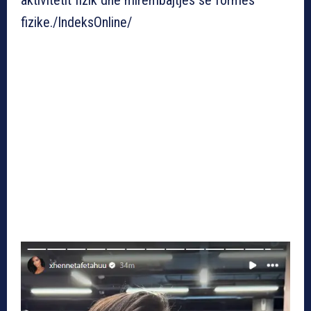
fizike./IndeksOnline/