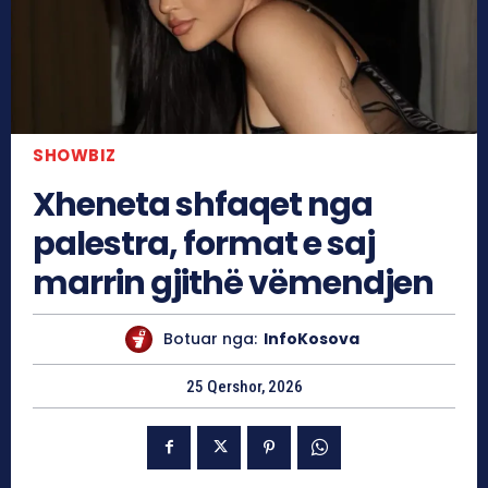
SHOWBIZ
Xheneta shfaqet nga
palestra, format e saj
marrin gjithë vëmendjen
Botuar nga:
InfoKosova
25 Qershor, 2026