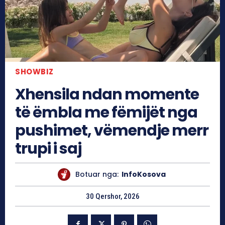
SHOWBIZ
Xhensila ndan momente
të ëmbla me fëmijët nga
pushimet, vëmendje merr
trupi i saj
Botuar nga:
InfoKosova
30 Qershor, 2026