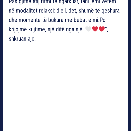
Pas gjithë atij ritmi të ngarkuar, tani jemi vetëm
në modalitet relaksi: diell, det, shumë të qeshura
dhe momente të bukura me bebat e mi.Po
krijojmë kujtime, një ditë nga një.
”,
shkruan ajo.