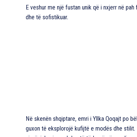
E veshur me një fustan unik që i nxjerr në pah
dhe të sofistikuar.
Në skenën shqiptare, emri i Yllka Qoqajt po bëh
guxon të eksplorojë kufijtë e modës dhe stilit.