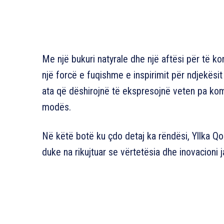
Me një bukuri natyrale dhe një aftësi për të 
një forcë e fuqishme e inspirimit për ndjekësit e
ata që dëshirojnë të ekspresojnë veten pa kom
modës.
Në këtë botë ku çdo detaj ka rëndësi, Yllka Qoq
duke na rikujtuar se vërtetësia dhe inovacioni