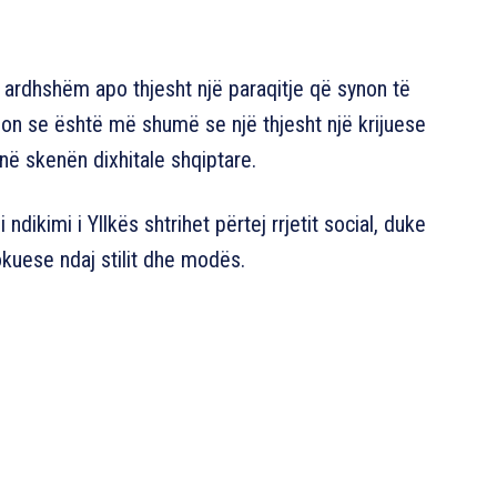
ë ardhshëm apo thjesht një paraqitje që synon të
gon se është më shumë se një thjesht një krijuese
në skenën dixhitale shqiptare.
ndikimi i Yllkës shtrihet përtej rrjetit social, duke
kuese ndaj stilit dhe modës.