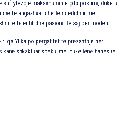
 të shfrytëzojë maksimumin e çdo postimi, duke u
hmonë të angazhuar dhe të ndërlidhur me
shmi e talentit dhe pasionit të saj për modën.
 ri që Yllka po përgatitet të prezantojë për
os kanë shkaktuar spekulime, duke lënë hapësirë