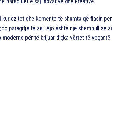
 paraqitjet e saj inovative dhe kreative.
ll kuriozitet dhe komente të shumta që flasin për
do paraqitje të saj. Ajo është një shembull se si
moderne për të krijuar diçka vërtet të veçantë.