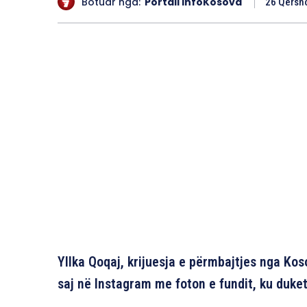
Botuar nga:
Portali InfoKosova
26 Qersho
Yllka Qoqaj, krijuesja e përmbajtjes nga Koso
saj në Instagram me foton e fundit, ku duket