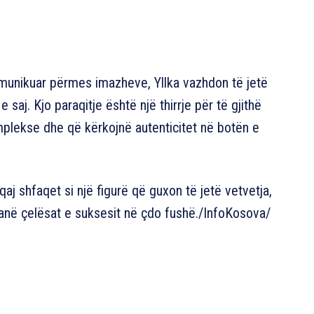
komunikuar përmes imazheve, Yllka vazhdon të jetë
 saj. Kjo paraqitje është një thirrje për të gjithë
plekse dhe që kërkojnë autenticitet në botën e
aj shfaqet si një figurë që guxon të jetë vetvetja,
 janë çelësat e suksesit në çdo fushë./InfoKosova/