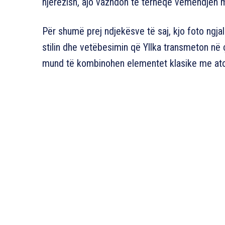
njerëzish, ajo vazhdon të tërheqë vëmendjen me
Për shumë prej ndjekësve të saj, kjo foto ngja
stilin dhe vetëbesimin që Yllka transmeton në ç
mund të kombinohen elementet klasike me ato 