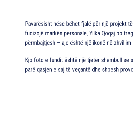
Pavarësisht nëse bëhet fjalë për një projekt t
fuqizojë markën personale, Yllka Qoqaj po tre
përmbajtjesh – ajo është një ikonë në zhvillim 
Kjo foto e fundit është një tjetër shembull se si 
parë qasjen e saj të veçantë dhe shpesh provo