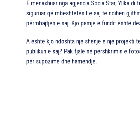
E menaxhuar nga agjencia SocialStar, Yllka di
siguruar që mbështetësit e saj të ndihen gjit
përmbajtjen e saj. Kjo pamje e fundit është dë
A është kjo ndoshta një shenjë e një projekti të
publikun e saj? Pak fjalë në përshkrimin e fot
për supozime dhe hamendje.