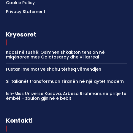
Cookie Policy
Privacy Statement
Kryesoret
Kaosi në fushë: Osimhen shkakton tension në
miqësoren mes Galatasaray dhe Villarreal
Fustani me motive shahu tërheq vëmendjen
Si italianët transformuan Tiranën në një qytet modern
Ish-Miss Universe Kosova, Arbesa Rrahmani, në pritje të
ëmbël – zbulon gjininë e bebit
Kontakti