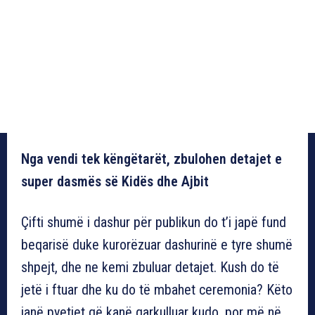
Nga vendi tek këngëtarët, zbulohen detajet e
super dasmës së Kidës dhe Ajbit
Çifti shumë i dashur për publikun do t’i japë fund
beqarisë duke kurorëzuar dashurinë e tyre shumë
shpejt, dhe ne kemi zbuluar detajet. Kush do të
jetë i ftuar dhe ku do të mbahet ceremonia? Këto
janë pyetjet që kanë qarkulluar kudo, por më në