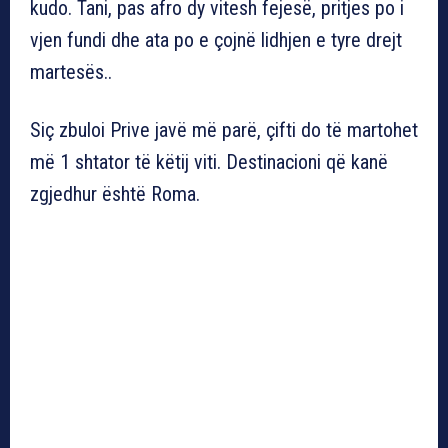
kudo. Tani, pas afro dy vitesh fejesë, pritjes po i
vjen fundi dhe ata po e çojnë lidhjen e tyre drejt
martesës..
Siç zbuloi Prive javë më parë, çifti do të martohet
më 1 shtator të këtij viti. Destinacioni që kanë
zgjedhur është Roma.