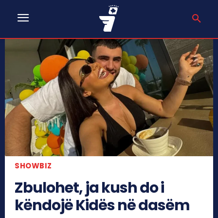
SHOWBIZ
Zbulohet, ja kush do i
këndojë Kidës në dasëm