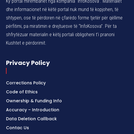
Ky portal mirëmbahet nga kompania “InfoKosova”. Materialet
dhe informacionet në këtë portal nuk mund të kopjohen, të
shtypen, ose të përdoren në çfarëdo forme tjetër për qëllime
përfitimi, pa miratimin e drejtuesve të “InfoKosova”. Për ta
shfrytëzuar materialin e këtij portali obligoheni t’i pranoni
Kushtet e përdorimit.
Privacy Policy
Corrections Policy
Code of Ethics
Ownership & Funding Info
Accuracy – Introduction
Data Deletion Callback
Contac Us