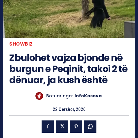
SHOWBIZ
Zbulohet vajza bjonde në
burgun e Peqinit, takoi 2 të
dënuar, ja kush është
Botuar nga:
InfoKosova
22 Qershor, 2026