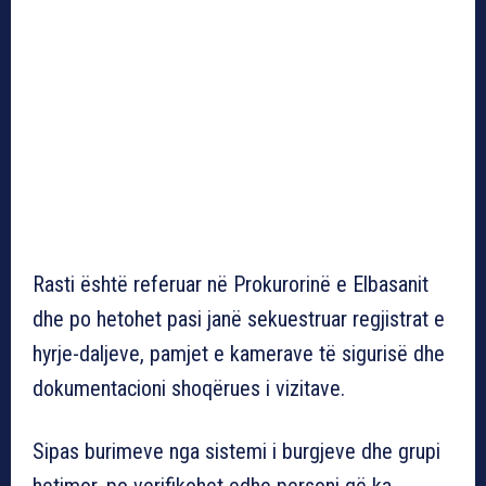
Rasti është referuar në Prokurorinë e Elbasanit
dhe po hetohet pasi janë sekuestruar regjistrat e
hyrje-daljeve, pamjet e kamerave të sigurisë dhe
dokumentacioni shoqërues i vizitave.
Sipas burimeve nga sistemi i burgjeve dhe grupi
hetimor, po verifikohet edhe personi që ka