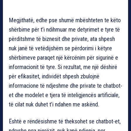
Megjithatë, edhe pse shumë mbështeten te këto
shërbime për t’i ndihmuar me detyrimet e tyre të
përditshme të biznesit dhe private, ata shpesh
nuk janë të vetëdijshëm se përdorimi i këtyre
shërbimeve paraqet një kërcënim për sigurinë e
informacionit të tyre. Si rezultat, me një dëshirë
për efikasitet, individët shpesh zbulojnë
informacione të ndjeshme dhe private te chatbot-
et dhe modelet e tjera të inteligjencës artificiale,
të cilat nuk duhet t’i ndahen me askënd.
Është e rëndësishme të theksohet se chatbot-et,
ndryshe nga njerëzit, nuk kanë ndjenja, por