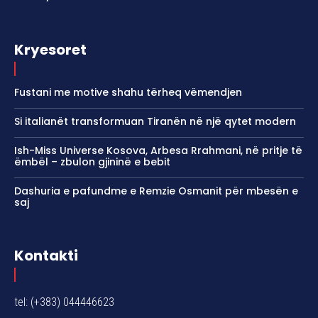
Kryesoret
Fustani me motive shahu tërheq vëmendjen
Si italianët transformuan Tiranën në një qytet modern
Ish-Miss Universe Kosova, Arbesa Rrahmani, në pritje të
ëmbël – zbulon gjininë e bebit
Dashuria e pafundme e Remzie Osmanit për mbesën e
saj
Kontakti
tel: (+383) 044446623