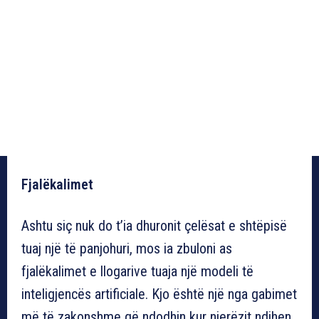
Fjalëkalimet
Ashtu siç nuk do t’ia dhuronit çelësat e shtëpisë
tuaj një të panjohuri, mos ia zbuloni as
fjalëkalimet e llogarive tuaja një modeli të
inteligjencës artificiale. Kjo është një nga gabimet
më të zakonshme që ndodhin kur njerëzit ndihen