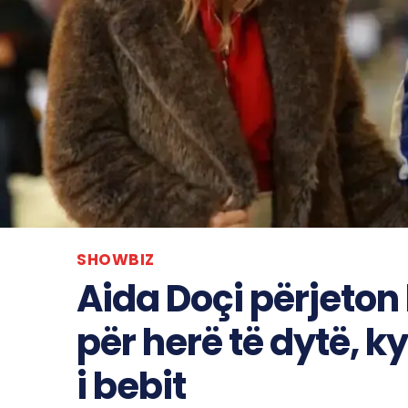
SHOWBIZ
Aida Doçi përjeton
për herë të dytë, k
i bebit