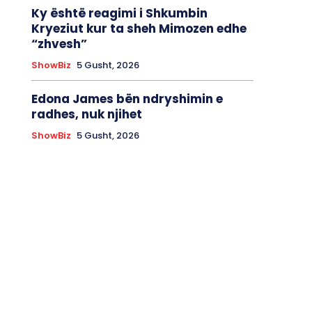
Ky është reagimi i Shkumbin
Kryeziut kur ta sheh Mimozen edhe
“zhvesh”
ShowBiz
5 Gusht, 2026
Edona James bën ndryshimin e
radhes, nuk njihet
ShowBiz
5 Gusht, 2026