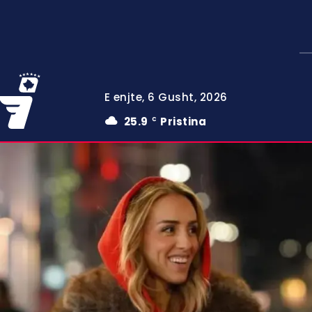
E enjte, 6 Gusht, 2026
25.9
Pristina
C