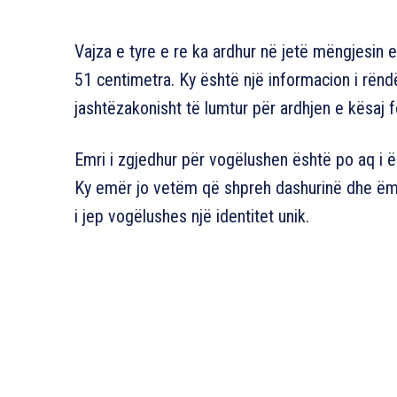
Vajza e tyre e re ka ardhur në jetë mëngjesin
51 centimetra. Ky është një informacion i rëndë
jashtëzakonisht të lumtur për ardhjen e kësaj
Emri i zgjedhur për vogëlushen është po aq i ë
Ky emër jo vetëm që shpreh dashurinë dhe ëmbë
i jep vogëlushes një identitet unik.