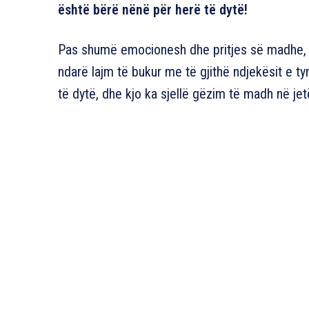
është bërë nënë për herë të dytë!
Pas shumë emocionesh dhe pritjes së madhe, Ai
ndarë lajm të bukur me të gjithë ndjekësit e t
të dytë, dhe kjo ka sjellë gëzim të madh në jetë