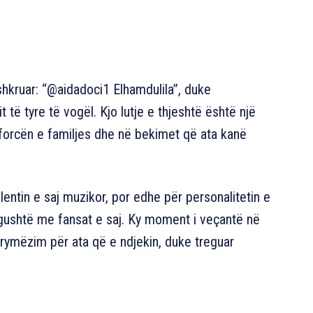
shkruar: “@aidadoci1 Elhamdulila”, duke
t të tyre të vogël. Kjo lutje e thjeshtë është një
forcën e familjes dhe në bekimet që ata kanë
alentin e saj muzikor, por edhe për personalitetin e
të ngushtë me fansat e saj. Ky moment i veçantë në
 frymëzim për ata që e ndjekin, duke treguar