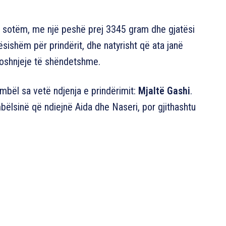
 e sotëm, me një peshë prej 3345 gram dhe gjatësi
sishëm për prindërit, dhe natyrisht që ata janë
 foshnjeje të shëndetshme.
mbël sa vetë ndjenja e prindërimit:
Mjaltë Gashi
.
lsinë që ndiejnë Aida dhe Naseri, por gjithashtu