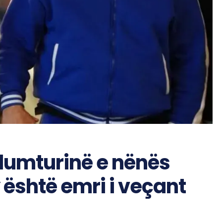
 lumturinë e nënës
y është emri i veçant