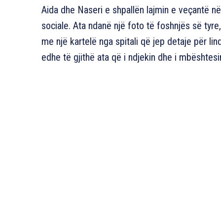
Aida dhe Naseri e shpallën lajmin e veçantë n
sociale. Ata ndanë një foto të foshnjës së tyre
me një kartelë nga spitali që jep detaje për li
edhe të gjithë ata që i ndjekin dhe i mbështesi