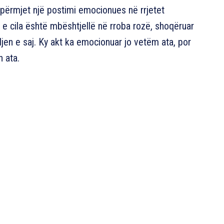
ëpërmjet një postimi emocionues në rrjetet
, e cila është mbështjellë në rroba rozë, shoqëruar
ndjen e saj. Ky akt ka emocionuar jo vetëm ata, por
n ata.