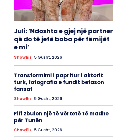
Juli: ‘Ndoshta e gjej një partner
që do të jetë baba për fëmijët
e mi’
ShowBiz
5 Gusht, 2026
Transformimi i papritur i aktorit
turk, fotografia e fundit befason
fansat
ShowBiz
5 Gusht, 2026
Fifi zbulon një të vërtetë të madhe
për Tunën
ShowBiz
5 Gusht, 2026