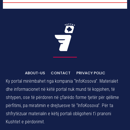
ABOUT-US
CONTACT
PRIVACY POLIC
Ky portal mirëmbahet nga kompania “InfoKosova”. Materialet
dhe informacionet në këtë portal nuk mund të kopjohen, të
shtypen, ose të përdoren në çfarëdo forme tjetër për qëllime
përfitimi, pa miratimin e drejtuesve të “InfoKosova”. Për ta
shfrytëzuar materialin e këtij portali obligoheni t’i pranoni
Kushtet e përdorimit.