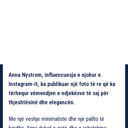
Anna Nystrom, influencuesja e njohur e
Instagram-it, ka publikuar një foto të re që ka
tërhequr vëmendjen e ndjekësve të saj për
thjeshtësinë dhe elegancën.
Me një veshje minimaliste dhe një pallto të
bardhë, Anna duket e qetë dhe e rehatshme,