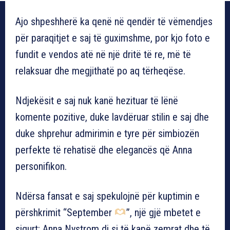
Ajo shpeshherë ka qenë në qendër të vëmendjes
për paraqitjet e saj të guximshme, por kjo foto e
fundit e vendos atë në një dritë të re, më të
relaksuar dhe megjithatë po aq tërheqëse.
Ndjekësit e saj nuk kanë hezituar të lënë
komente pozitive, duke lavdëruar stilin e saj dhe
duke shprehur admirimin e tyre për simbiozën
perfekte të rehatisë dhe elegancës që Anna
personifikon.
Ndërsa fansat e saj spekulojnë për kuptimin e
përshkrimit “September
”, një gjë mbetet e
sigurt: Anna Nystrom di si të kapë zemrat dhe të