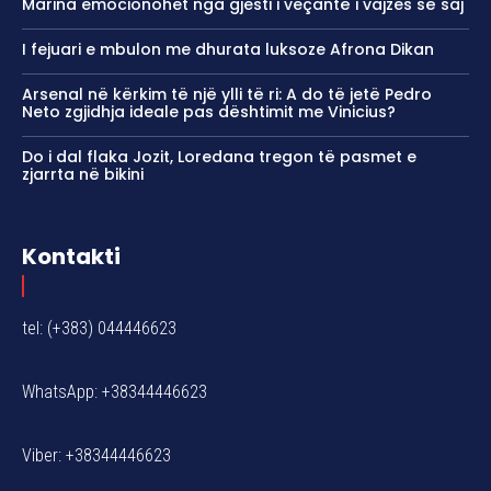
Marina emocionohet nga gjesti i veçantë i vajzes së saj
I fejuari e mbulon me dhurata luksoze Afrona Dikan
Arsenal në kërkim të një ylli të ri: A do të jetë Pedro
Neto zgjidhja ideale pas dështimit me Vinicius?
Do i dal flaka Jozit, Loredana tregon të pasmet e
zjarrta në bikini
Kontakti
tel: (+383) 044446623
WhatsApp: +38344446623
Viber: +38344446623