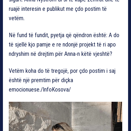
ruajë interesin e publikut me çdo postim të
vetëm.
Në fund të fundit, pyetja që qëndron është: A do
të sjellë kjo pamje e re ndonjë projekt të ri apo
ndryshim në drejtim për Anna-n këtë vjeshtë?
Vetëm koha do të tregojë, por çdo postim i saj
është një premtim për diçka
emocionuese./InfoKosova/