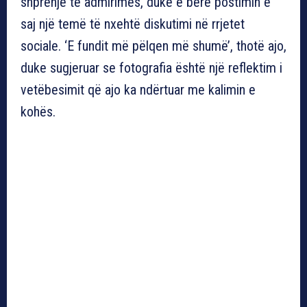
shprehje të admirimës, duke e bërë postimin e
saj një temë të nxehtë diskutimi në rrjetet
sociale. ‘E fundit më pëlqen më shumë’, thotë ajo,
duke sugjeruar se fotografia është një reflektim i
vetëbesimit që ajo ka ndërtuar me kalimin e
kohës.