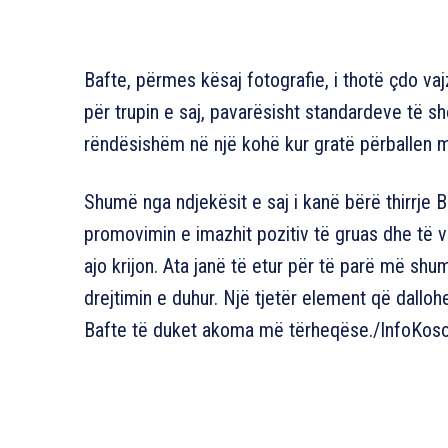
Bafte, përmes kësaj fotografie, i thotë çdo va
për trupin e saj, pavarësisht standardeve të s
rëndësishëm në një kohë kur gratë përballen m
Shumë nga ndjekësit e saj i kanë bërë thirrje 
promovimin e imazhit pozitiv të gruas dhe të 
ajo krijon. Ata janë të etur për të parë më shu
drejtimin e duhur. Një tjetër element që dalloh
Bafte të duket akoma më tërheqëse./InfoKos