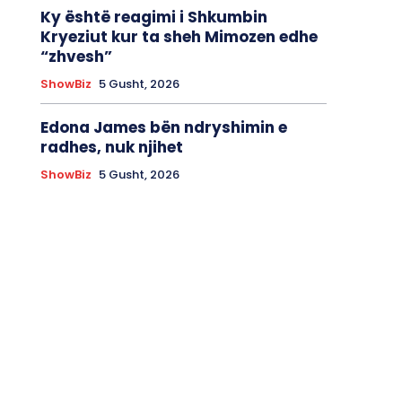
Ky është reagimi i Shkumbin
Kryeziut kur ta sheh Mimozen edhe
“zhvesh”
ShowBiz
5 Gusht, 2026
Edona James bën ndryshimin e
radhes, nuk njihet
ShowBiz
5 Gusht, 2026