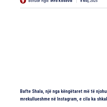
Botuar nga:
Info Kosova
8 Maj, 2025
Bafte Shala, një nga këngëtaret më të njohur
mrekullueshme në Instagram, e cila ka shka