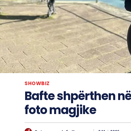
SHOWBIZ
Bafte shpërthen n
foto magjike