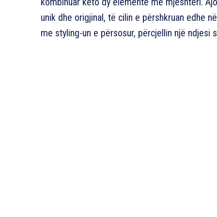
kombinuar këto dy elemente me mjeshtëri. Ajo k
unik dhe origjinal, të cilin e përshkruan edhe në
me styling-un e përsosur, përcjellin një ndjesi s