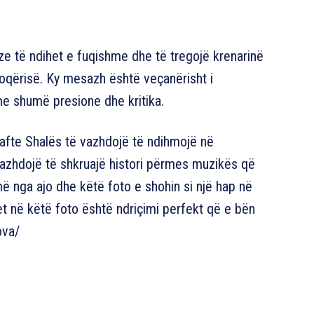
jze të ndihet e fuqishme dhe të tregojë krenarinë
hoqërisë. Ky mesazh është veçanërisht i
e shumë presione dhe kritika.
Bafte Shalës të vazhdojë të ndihmojë në
vazhdojë të shkruajë histori përmes muzikës që
më nga ajo dhe këtë foto e shohin si një hap në
et në këtë foto është ndriçimi perfekt që e bën
ova/