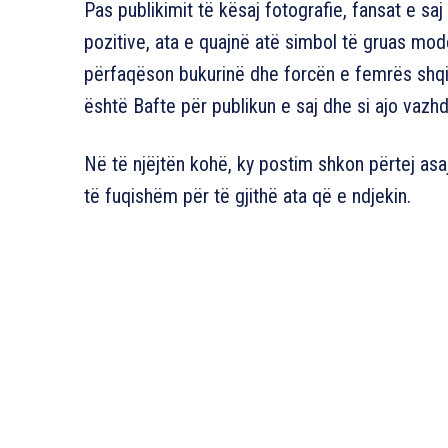
Pas publikimit të kësaj fotografie, fansat e 
pozitive, ata e quajnë atë simbol të gruas mod
përfaqëson bukurinë dhe forcën e femrës shqipt
është Bafte për publikun e saj dhe si ajo vazhd
Në të njëjtën kohë, ky postim shkon përtej as
të fuqishëm për të gjithë ata që e ndjekin.