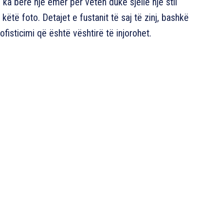
a bërë një emër për veten duke sjellë një stil
 këtë foto. Detajet e fustanit të saj të zinj, bashkë
ofisticimi që është vështirë të injorohet.