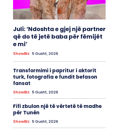
Juli: ‘Ndoshta e gjej një partner
që do të jetë baba për fëmijët
e mi’
ShowBiz
5 Gusht, 2026
Transformimi i papritur i aktorit
turk, fotografia e fundit befason
fansat
ShowBiz
5 Gusht, 2026
Fifi zbulon një të vërtetë të madhe
për Tunën
ShowBiz
5 Gusht, 2026