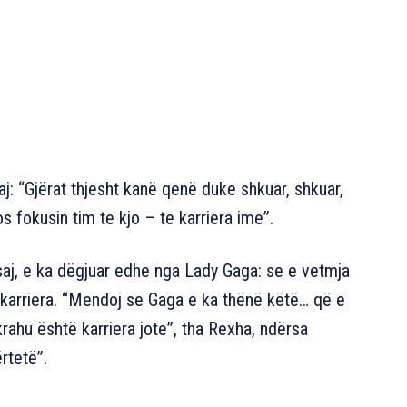
j: “Gjërat thjesht kanë qenë duke shkuar, shkuar,
 fokusin tim te kjo – te karriera ime”.
 saj, e ka dëgjuar edhe nga Lady Gaga: se e vetmja
ë karriera. “Mendoj se Gaga e ka thënë këtë… që e
rahu është karriera jote”, tha Rexha, ndërsa
rtetë”.