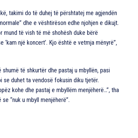
dikë, takimi do të duhej të përshtatej me agjendën
“normale” dhe e vështirëson edhe njohjen e dikujt.
 por mund të vish të më shohësh duke bërë
ose ‘kam një koncert’. Kjo është e vetmja mënyrë”,
ë shumë të shkurtër dhe pastaj u mbyllën, pasi
i se duhet ta vendosë fokusin diku tjetër.
opëz kohe dhe pastaj e mbyllëm menjëherë…”, tha
 se “nuk u mbyll menjëherë”.