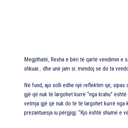
Megjithatë, Rexha e bëri të qartë vendimin e sa
shkuar… dhe unë jam si: mendoj se do ta vendos
Në fund, ajo solli edhe një reflektim që, sipas
gjë që nuk të largohet kurrë “nga krahu” ësht
vetmja gjë që nuk do të të largohet kurrë nga k
prezantuesja iu përgjigj: “Kjo është shumë e vë