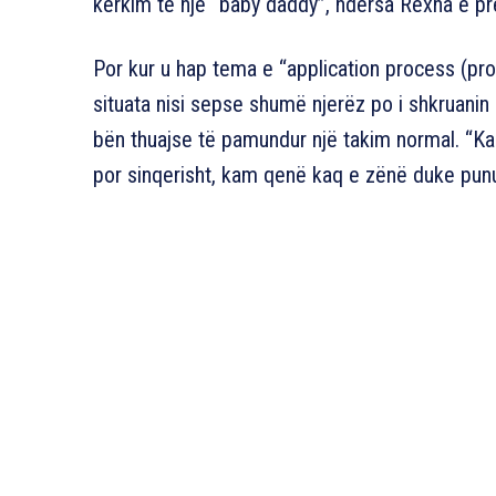
kërkim të një “baby daddy”, ndërsa Rexha e pr
Por kur u hap tema e “application process (proc
situata nisi sepse shumë njerëz po i shkruanin n
bën thuajse të pamundur një takim normal. “
por sinqerisht, kam qenë kaq e zënë duke punu