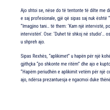
Ajo shtoi se, nëse do të tentonte të dilte me 
e saj profesionale, gjë që sipas saj nuk është 
“Imagjino tani… të them: ‘Kam një intervistë,
intervistën’. Ose: ‘Duhet të shkoj në studio’… 
u shpreh ajo.
Sipas Rexhës, “aplikimet” u hapën për një koh
gjithçka “po shkonte me ritëm” dhe ajo e kupto
“Hapëm periudhën e aplikimit vetëm për një c
ajo, ndërsa prezantuesja e ngacmoi duke thënë