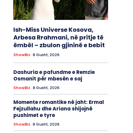
Ish-Miss Universe Kosova,
Arbesa Rrahmani, në pritje të
ëmbël – zbulon gjininë e bebit
ShowBiz
8 Gusht, 2026
Dashuria e pafundme e Remzie
Osmanit për mbesën e saj
ShowBiz
8 Gusht, 2026
Momente romantike në jaht: Ermal
Fejzullahu dhe Ariana shijojnë
pushimet e tyre
ShowBiz
8 Gusht, 2026