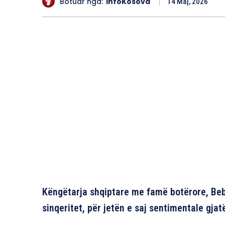
Botuar nga:
InfoKosova
14 Maj, 2026
Këngëtarja shqiptare me famë botërore, Beb
sinqeritet, për jetën e saj sentimentale gjat