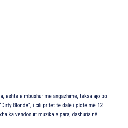
stja, është e mbushur me angazhime, teksa ajo po
“Dirty Blonde”, i cili pritet të dalë i plotë më 12
ha ka vendosur: muzika e para, dashuria në