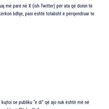
muaj më parë në X (ish-Twitter) për ata që donin të
kërkon lidhje, pasi është totalisht e përqendruar te
i kujtoi se publiku “e di” që ajo nuk është më në