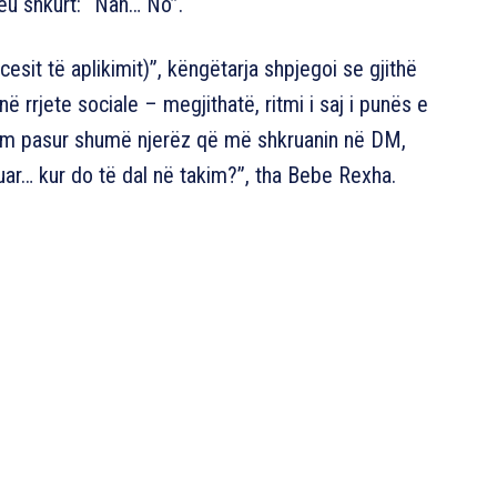
eu shkurt: “Nah… No”.
esit të aplikimit)”, këngëtarja shpjegoi se gjithë
ë rrjete sociale – megjithatë, ritmi i saj i punës e
Kam pasur shumë njerëz që më shkruanin në DM,
ar… kur do të dal në takim?”, tha Bebe Rexha.