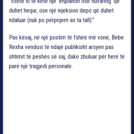
“Është si të ketë një ‘implanon ose nuvaring’ që
duhet hequr, ose një injeksion depo që duhet
ndaluar (nuk po përpiqem as ta tall).”
Pas kësaj, në një postim të fshirë më vonë, Bebe
Rexha vendosi të ndajë publikisht arsyen pas
shtimit të peshës së saj, duke zbuluar për herë të
parë një tragjedi personale.