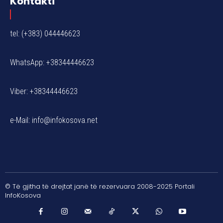
Kontakti
tel: (+383) 044446623
WhatsApp: +38344446623
Viber: +38344446623
e-Mail:
info@infokosova.net
© Të gjitha të drejtat janë të rezervuara 2008-2025 Portali
InfoKosova