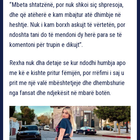
“Mbeta shtatzënë, por nuk shkoi siç shpresoja,
dhe që atëherë e kam mbajtur atë dhimbje në
heshtje. Nuk i kam borxh askujt të vërtetën, por
ndoshta tani do të mendoni dy herë para se të
komentoni për trupin e dikujt”.
Rexha nuk dha detaje se kur ndodhi humbja apo
me kë e kishte pritur fëmijën, por rrëfimi i saj u
prit me një valë mbështetjeje dhe dhembshurie
nga fansat dhe ndjekësit në mbarë botën.