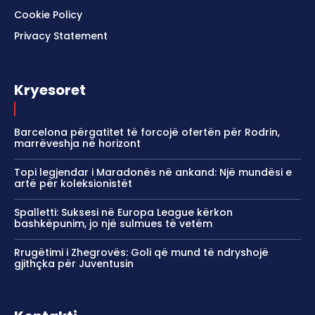
Cookie Policy
Privacy Statement
Kryesoret
Barcelona përgatitet të forcojë ofertën për Rodrin,
marrëveshja në horizont
Topi legjendar i Maradonës në ankand: Një mundësi e
artë për koleksionistët
Spalletti: Suksesi në Europa League kërkon
bashkëpunim, jo një sulmues të vetëm
Rrugëtimi i Zhegrovës: Goli që mund të ndryshojë
gjithçka për Juventusin