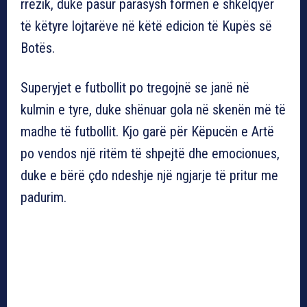
rrezik, duke pasur parasysh formën e shkëlqyer
të këtyre lojtarëve në këtë edicion të Kupës së
Botës.
Superyjet e futbollit po tregojnë se janë në
kulmin e tyre, duke shënuar gola në skenën më të
madhe të futbollit. Kjo garë për Këpucën e Artë
po vendos një ritëm të shpejtë dhe emocionues,
duke e bërë çdo ndeshje një ngjarje të pritur me
padurim.