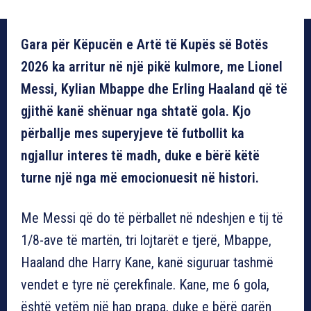
Gara për Këpucën e Artë të Kupës së Botës
2026 ka arritur në një pikë kulmore, me Lionel
Messi, Kylian Mbappe dhe Erling Haaland që të
gjithë kanë shënuar nga shtatë gola. Kjo
përballje mes superyjeve të futbollit ka
ngjallur interes të madh, duke e bërë këtë
turne një nga më emocionuesit në histori.
Me Messi që do të përballet në ndeshjen e tij të
1/8-ave të martën, tri lojtarët e tjerë, Mbappe,
Haaland dhe Harry Kane, kanë siguruar tashmë
vendet e tyre në çerekfinale. Kane, me 6 gola,
është vetëm një hap prapa, duke e bërë garën