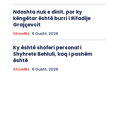
Ndoshta nuk e dinit, por ky
këngëtar është burri i Rifadije
Grajçevcit
ShowBiz
6 Gusht, 2026
Ky është shoferi personal i
Shyhrete Behluli, kaq i pashëm
është
ShowBiz
6 Gusht, 2026