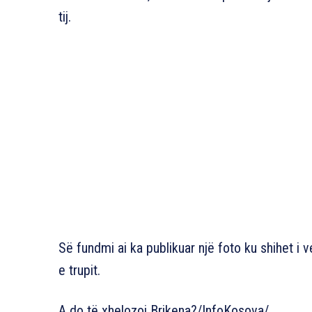
tij.
Së fundmi ai ka publikuar një foto ku shihet 
e trupit.
A do të xhelozoj Brikena?/InfoKosova/