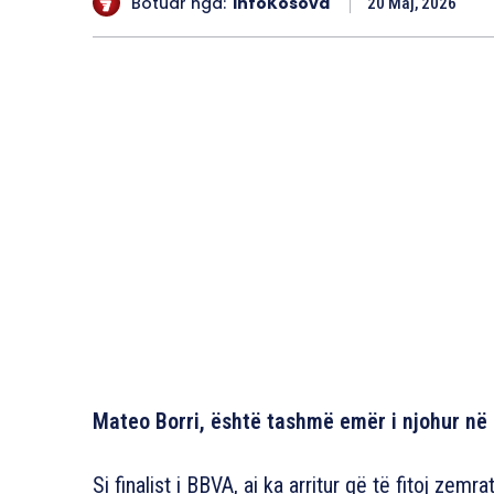
Botuar nga:
InfoKosova
20 Maj, 2026
Mateo Borri, është tashmë emër i njohur në
Si finalist i BBVA, ai ka arritur që të fitoj ze