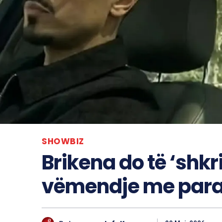
SHOWBIZ
Brikena do të ‘shk
vëmendje me paraq