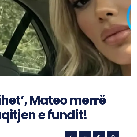
rihet’, Mateo merrë
itjen e fundit!