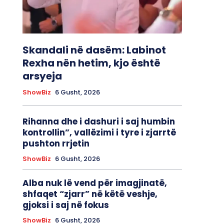
Skandali në dasëm: Labinot
Rexha nën hetim, kjo është
arsyeja
ShowBiz
6 Gusht, 2026
Rihanna dhe i dashuri i saj humbin
kontrollin”, vallëzimi i tyre i zjarrtë
pushton rrjetin
ShowBiz
6 Gusht, 2026
Alba nuk lë vend për imagjinatë,
shfaqet “zjarr” në këtë veshje,
gjoksi i saj në fokus
ShowBiz
6 Gusht, 2026