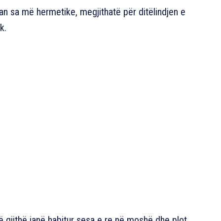
uan sa më hermetike, megjithatë për ditëlindjen e
k.
ë gjithë janë habitur sesa e re në moshë dhe plot