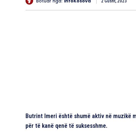
Botuar nga:
InfoKosova
2 Gusht, 2023
Butrint Imeri është shumë aktiv në muzikë me
për të kanë qenë të suksesshme.