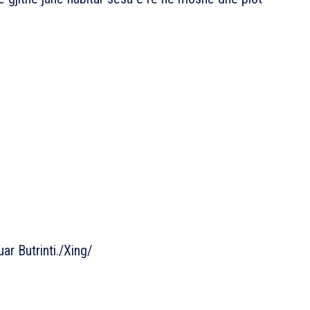
uar Butrinti./Xing/