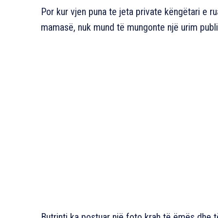
Por kur vjen puna te jeta private këngëtari e r
mamasë, nuk mund të mungonte një urim publi
Butrinti ka postuar një foto krah të ëmës dhe t