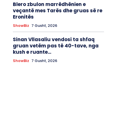
Blero zbulon marrëdhënien e
veçantë mes Tarës dhe gruas së re
Eronitës
ShowBiz
7 Gusht, 2026
Sinan Vllasaliu vendosi ta shfaq
gruan vetëm pas të 40-tave, nga
kush e ruante…
ShowBiz
7 Gusht, 2026