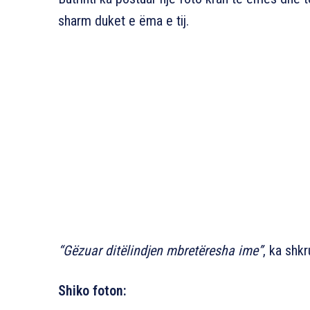
sharm duket e ëma e tij.
“Gëzuar ditëlindjen mbretëresha ime”
, ka shkr
Shiko foton: