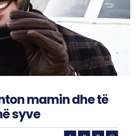
anton mamin dhe të
në syve