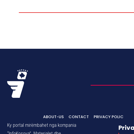
ABOUT-US
CONTACT
PRIVACY POLIC
Ky portal mirëmbahet nga kompania
Priv
“InfoKosova”. Materialet dhe