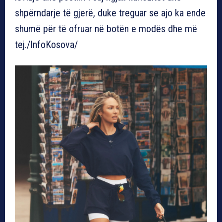
shpërndarje të gjerë, duke treguar se ajo ka ende
shumë për të ofruar në botën e modës dhe më
tej./InfoKosova/