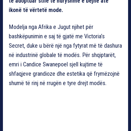
të adoptuar stile të ndryshme e bëjnë atë
ikonë të vërtetë mode.
Modelja nga Afrika e Jugut njihet për
bashkëpunimin e saj të gjatë me Victoria’s
Secret, duke u bërë një nga fytyrat më të dashura
në industrinë globale të modës. Për shqiptarët,
emri i Candice Swanepoel sjell kujtime të
shfaqjeve grandioze dhe estetika që frymëzojnë
shumë të rinj në rrugën e tyre drejt modës.