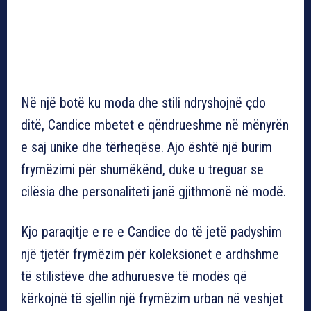
Në një botë ku moda dhe stili ndryshojnë çdo
ditë, Candice mbetet e qëndrueshme në mënyrën
e saj unike dhe tërheqëse. Ajo është një burim
frymëzimi për shumëkënd, duke u treguar se
cilësia dhe personaliteti janë gjithmonë në modë.
Kjo paraqitje e re e Candice do të jetë padyshim
një tjetër frymëzim për koleksionet e ardhshme
të stilistëve dhe adhuruesve të modës që
kërkojnë të sjellin një frymëzim urban në veshjet