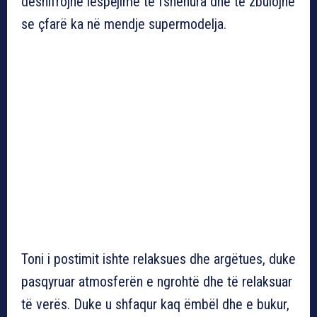
deshifrojnë iespējime të fshehura dhe të zbulojnë
se çfarë ka në mendje supermodelja.
Toni i postimit ishte relaksues dhe argëtues, duke
pasqyruar atmosferën e ngrohtë dhe të relaksuar
të verës. Duke u shfaqur kaq ëmbël dhe e bukur,