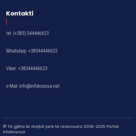
Kontakti
tel: (+383) 044446623
WhatsApp: +38344446623
Viber: +38344446623
e-Mail:
info@infokosova.net
© Të gjitha të drejtat janë të rezervuara 2008-2025 Portali
InfoKosova