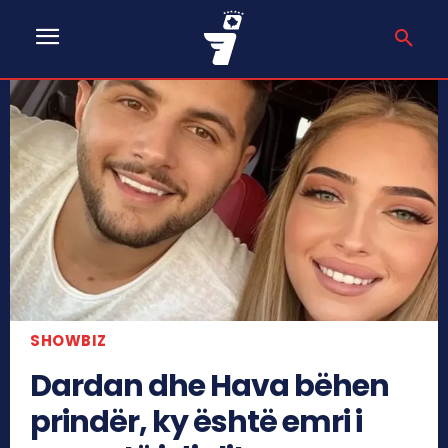
SHOWBIZ
Dardan dhe Hava bëhen
prindër, ky është emri i