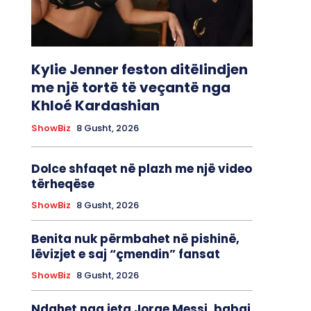
Kylie Jenner feston ditëlindjen
me një tortë të veçantë nga
Khloé Kardashian
ShowBiz
8 Gusht, 2026
Dolce shfaqet në plazh me një video
tërheqëse
ShowBiz
8 Gusht, 2026
Benita nuk përmbahet në pishinë,
lëvizjet e saj “çmendin” fansat
ShowBiz
8 Gusht, 2026
Ndahet nga jeta Jorge Messi, babai