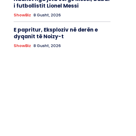
i futbollistit Lionel Messi
ShowBiz
8 Gusht, 2026
E papritur, Eksploziv në derën e
dyqanit të Noizy-t
ShowBiz
8 Gusht, 2026