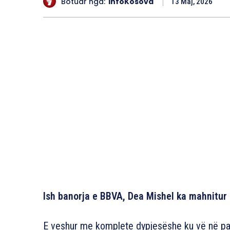
Botuar nga:
InfoKosova
13 Maj, 2026
Ish banorja e BBVA, Dea Mishel ka mahnitur 
E veshur me komplete dypjesëshe ku vë në pah 