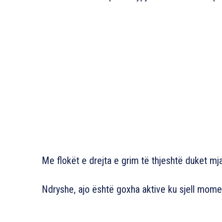
Me flokët e drejta e grim të thjeshtë duket mj
Ndryshe, ajo është goxha aktive ku sjell mom