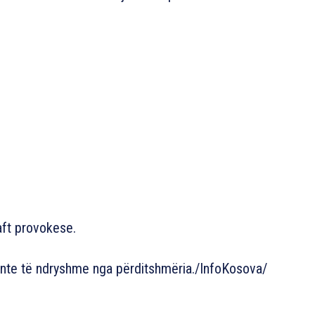
aft provokese.
ente të ndryshme nga përditshmëria./InfoKosova/