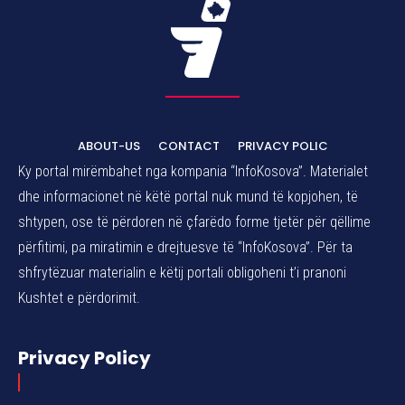
ABOUT-US
CONTACT
PRIVACY POLIC
Ky portal mirëmbahet nga kompania “InfoKosova”. Materialet
dhe informacionet në këtë portal nuk mund të kopjohen, të
shtypen, ose të përdoren në çfarëdo forme tjetër për qëllime
përfitimi, pa miratimin e drejtuesve të “InfoKosova”. Për ta
shfrytëzuar materialin e këtij portali obligoheni t’i pranoni
Kushtet e përdorimit.
Privacy Policy