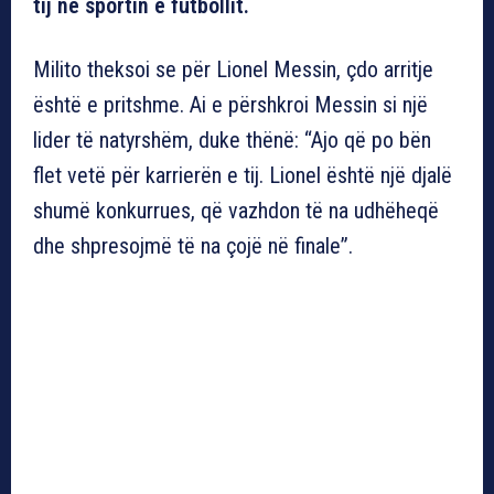
tij në sportin e futbollit.
Milito theksoi se për Lionel Messin, çdo arritje
është e pritshme. Ai e përshkroi Messin si një
lider të natyrshëm, duke thënë: “Ajo që po bën
flet vetë për karrierën e tij. Lionel është një djalë
shumë konkurrues, që vazhdon të na udhëheqë
dhe shpresojmë të na çojë në finale”.