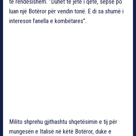
të rëndësishëm. “Duhet të jetë i qetë, sepse po
luan një Botëror për vendin tonë. E di sa shumë i
intereson fanella e kombëtares”.
Milito shprehu gjithashtu shqetësimin e tij për
mungesën e Italisë në këtë Botëror, duke e