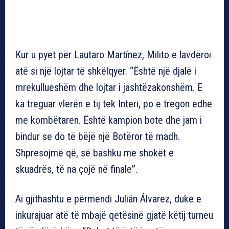
Kur u pyet për Lautaro Martínez, Milito e lavdëroi
atë si një lojtar të shkëlqyer. “Është një djalë i
mrekullueshëm dhe lojtar i jashtëzakonshëm. E
ka treguar vlerën e tij tek Interi, po e tregon edhe
me kombëtaren. Është kampion bote dhe jam i
bindur se do të bëjë një Botëror të madh.
Shpresojmë që, së bashku me shokët e
skuadrës, të na çojë në finale”.
Ai gjithashtu e përmendi Julián Álvarez, duke e
inkurajuar atë të mbajë qetësinë gjatë këtij turneu