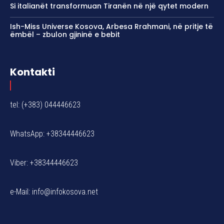
Si italianët transformuan Tiranën në një qytet modern
Ish-Miss Universe Kosova, Arbesa Rrahmani, në pritje të
ëmbël – zbulon gjininë e bebit
Kontakti
tel: (+383) 044446623
WhatsApp: +38344446623
Viber: +38344446623
e-Mail:
info@infokosova.net