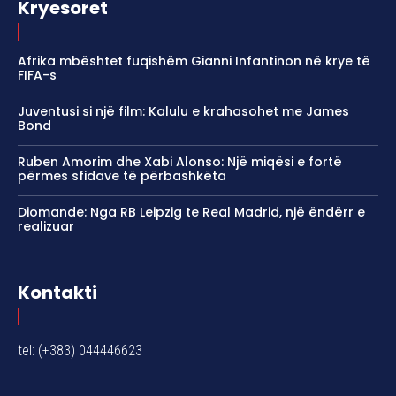
Kryesoret
Afrika mbështet fuqishëm Gianni Infantinon në krye të
FIFA-s
Juventusi si një film: Kalulu e krahasohet me James
Bond
Ruben Amorim dhe Xabi Alonso: Një miqësi e fortë
përmes sfidave të përbashkëta
Diomande: Nga RB Leipzig te Real Madrid, një ëndërr e
realizuar
Kontakti
tel: (+383) 044446623