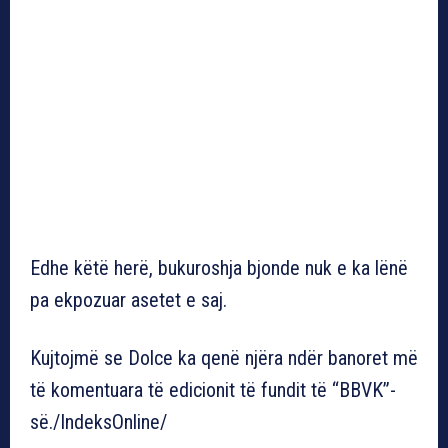
Edhe këtë herë, bukuroshja bjonde nuk e ka lënë
pa ekpozuar asetet e saj.
Kujtojmë se Dolce ka qenë njëra ndër banoret më
të komentuara të edicionit të fundit të “BBVK”-
së./IndeksOnline/