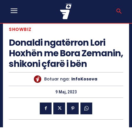
SHOWBIZ
Donaldi ngatërron Lori
Hoxhën me Bora Zemanin,
shikoni çfarë i bën
Botuar nga:
InfoKosova
9 Maj, 2023