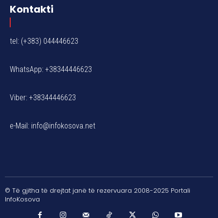
Kontakti
tel: (+383) 044446623
WhatsApp: +38344446623
Viber: +38344446623
e-Mail:
info@infokosova.net
© Të gjitha të drejtat janë të rezervuara 2008-2025 Portali
InfoKosova