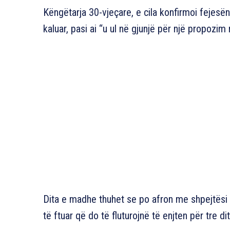
Këngëtarja 30-vjeçare, e cila konfirmoi fejesën 
kaluar, pasi ai “u ul në gjunjë për një propozim 
Dita e madhe thuhet se po afron me shpejtësi 
të ftuar që do të fluturojnë të enjten për tre d