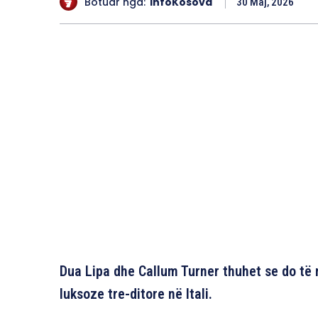
Botuar nga:
InfoKosova
30 Maj, 2026
Dua Lipa dhe Callum Turner thuhet se do t
luksoze tre-ditore në Itali.