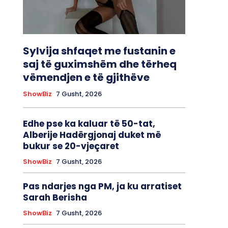
Sylvija shfaqet me fustanin e
saj të guximshëm dhe tërheq
vëmendjen e të gjithëve
ShowBiz
7 Gusht, 2026
Edhe pse ka kaluar të 50-tat,
Alberije Hadërgjonaj duket më
bukur se 20-vjeçaret
ShowBiz
7 Gusht, 2026
Pas ndarjes nga PM, ja ku arratiset
Sarah Berisha
ShowBiz
7 Gusht, 2026