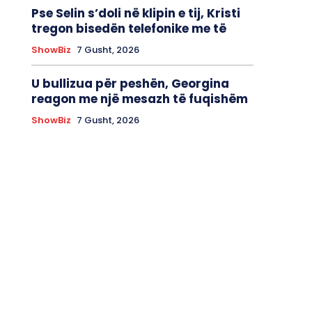
Pse Selin s’doli në klipin e tij, Kristi
tregon bisedën telefonike me të
ShowBiz
7 Gusht, 2026
U bullizua për peshën, Georgina
reagon me një mesazh të fuqishëm
ShowBiz
7 Gusht, 2026