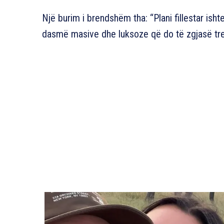
Një burim i brendshëm tha: “Plani fillestar isht
dasmë masive dhe luksoze që do të zgjasë tre 