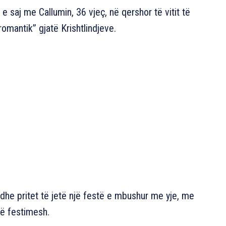
e saj me Callumin, 36 vjeç, në qershor të vitit të
romantik” gjatë Krishtlindjeve.
dhe pritet të jetë një festë e mbushur me yje, me
itë festimesh.