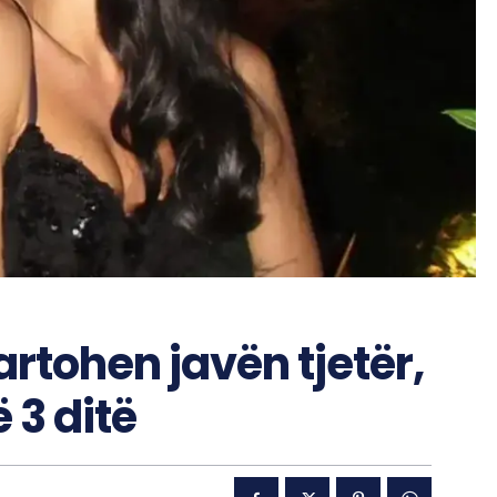
tohen javën tjetër,
 3 ditë