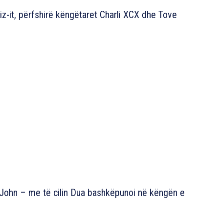
iz-it, përfshirë këngëtaret Charli XCX dhe Tove
John – me të cilin Dua bashkëpunoi në këngën e