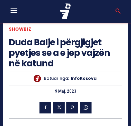
SHOWBIZ
Duda Balje i përgjigjet
pyetjes se a e jep vajzën
në katund
Botuar nga:
InfoKosova
9 Maj, 2023