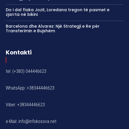
Do i dal flaka Jozit, Loredana tregon të pasmet e
zjarrta në bikini
Barcelona dhe Alvarez: Një Strategji e Re për
Transferimin e Bujshëm
Kontakti
tel: (+383) 044446623
WhatsApp: +38344446623
Viber: +38344446623
e-Mail:
info@infokosova.net