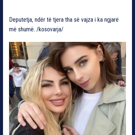
Deputetja, ndër të tjera tha së vajza i ka ngjarë
më shumë. /kosovarja/