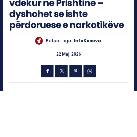
vdekur në Prishtinë –
dyshohet se ishte
përdoruese e narkotikëve
Botuar nga:
InfoKosova
22 Maj, 2026