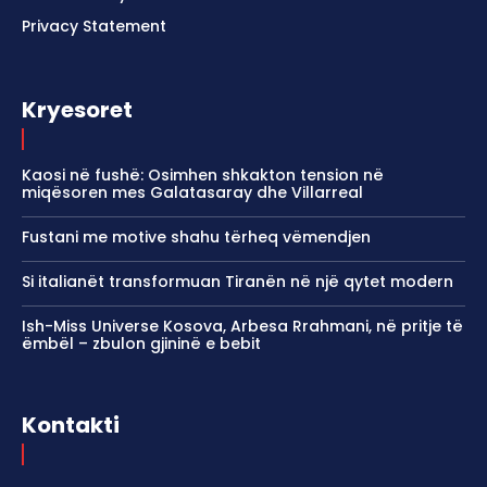
Privacy Statement
Kryesoret
Kaosi në fushë: Osimhen shkakton tension në
miqësoren mes Galatasaray dhe Villarreal
Fustani me motive shahu tërheq vëmendjen
Si italianët transformuan Tiranën në një qytet modern
Ish-Miss Universe Kosova, Arbesa Rrahmani, në pritje të
ëmbël – zbulon gjininë e bebit
Kontakti