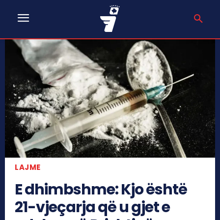
LAJME
E dhimbshme: Kjo është
21-vjeçarja që u gjet e