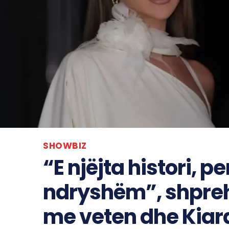
SHOWBIZ
“E njëjta histori, p
ndryshëm”, shprehe
me veten dhe Kiara