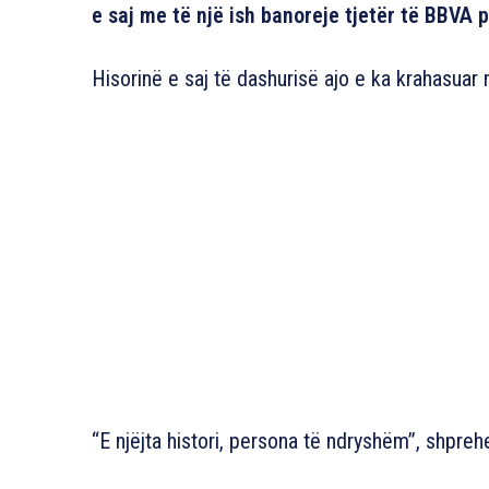
e saj me të një ish banoreje tjetër të BBVA p
Hisorinë e saj të dashurisë ajo e ka krahasuar 
“E njëjta histori, persona të ndryshëm”, shpreh