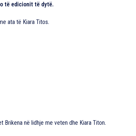
o të edicionit të dytë.
me ata të Kiara Titos.
et Brikena në lidhje me veten dhe Kiara Titon.