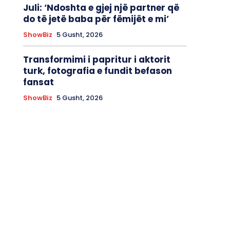
Juli: ‘Ndoshta e gjej një partner që
do të jetë baba për fëmijët e mi’
ShowBiz
5 Gusht, 2026
Transformimi i papritur i aktorit
turk, fotografia e fundit befason
fansat
ShowBiz
5 Gusht, 2026