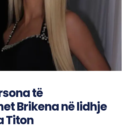
ersona të
t Brikena në lidhje
 Titon