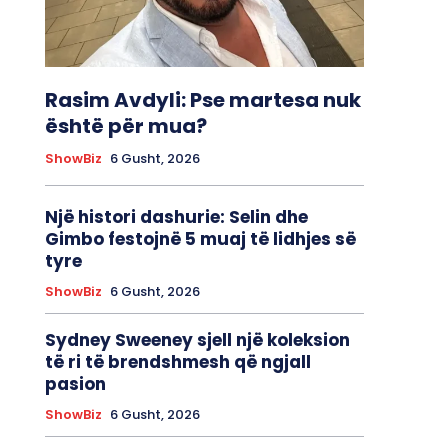
Rasim Avdyli: Pse martesa nuk
është për mua?
ShowBiz
6 Gusht, 2026
Një histori dashurie: Selin dhe
Gimbo festojnë 5 muaj të lidhjes së
tyre
ShowBiz
6 Gusht, 2026
Sydney Sweeney sjell një koleksion
të ri të brendshmesh që ngjall
pasion
ShowBiz
6 Gusht, 2026