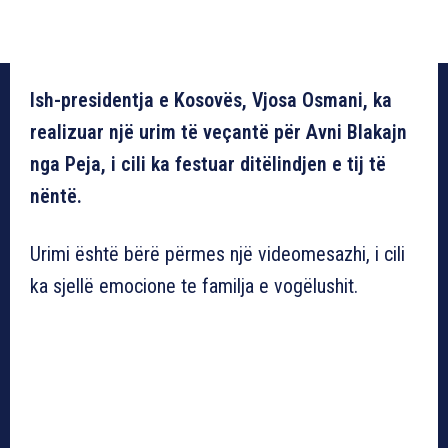
Ish-presidentja e Kosovës, Vjosa Osmani, ka
realizuar një urim të veçantë për Avni Blakajn
nga Peja, i cili ka festuar ditëlindjen e tij të
nëntë.
Urimi është bërë përmes një videomesazhi, i cili
ka sjellë emocione te familja e vogëlushit.