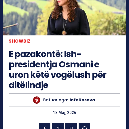
SHOWBIZ
E pazakontë: Ish-
presidentja Osmani e
uron këtë vogëlush për
ditëlindje
Botuar nga:
InfoKosova
18 Maj, 2026